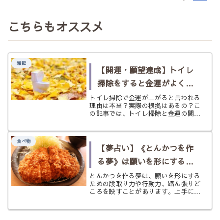
こちらもオススメ
雑記
【開運・願望達成】トイレ
掃除をすると金運がよくな
るって本当？現実とスピリ
トイレ掃除で金運が上がると言われる
理由は本当？実際の根拠はあるの？こ
チュアルの両面から考察し
の記事では、トイレ掃除と金運の関係
を現実的・スピリチュアルの両面から
てみた
わかりやすく検証。有名人や偉人の実
例も交えて、開運につなげるための実
食べ物
践アドバイスまで紹介します。
【夢占い】《とんかつを作
る夢》は願いを形にするサ
イン？ 段取り・熱量・踏ん
とんかつを作る夢は、願いを形にする
ための段取り力や行動力、踏ん張りど
張りどころを状況別にひも
ころを映すことがあります。上手に作
る・焦がす・火が通らない・誰かのた
とく
めに作るなど状況別にやわらかく読み
解きます。