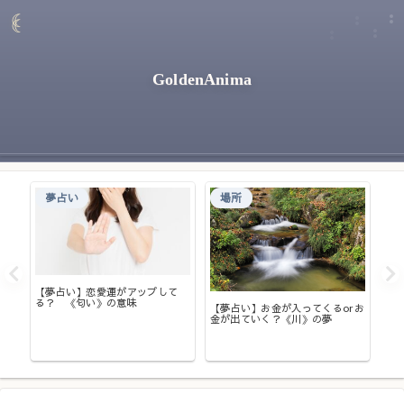
GoldenAnima
夢占い
場所
てい
【夢占い】恋愛運がアップして
し。
る？ 《匂い》の意味
【夢占い】お金が入ってくるorお
【
は？
金が出ていく？《川》の夢
夫