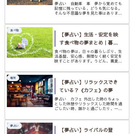
車・車》の夢
夢占い 自動車 車 夢から覚めても
いてひも解いていきたいと思います。
記憶に残っている、どうも気になる。
そんな不思議な夢を見た事はあります
か？ 妙にハッキリと覚えている夢
は、嫌な夢、怖い夢、不安な夢ならば
尚気になってしまうものですよね。夢
食べ物
の内容や夢に出てきたアイテムなど
【夢占い】生活・安定を映
は、...
す食べ物の夢まとめ｜暮ら
しの土台と毎日の安心を読
食べ物の夢は、日々の暮らしぶり、生
活基盤、安心感、無理なく続く安定を
み解く
映すことがあります。うどん、蕎麦、
パンナコッタ、オムライス、美味しい
感覚を手がかりに、生活が整うサイン
をやさしく読み解きます。
場所
【夢占い】リラックスでき
ている？《カフェ》の夢
夢占い カフェ 外出した時のちょっ
とした休憩やリラックスした時間を過
ごしたい時、誰かと過ごしたり、一人
でまったりする時など足を向けたいの
がカフェですよね。 まさに人の集ま
る憩いの場所と言えるような存在であ
夢占い
るカフェは、現代人にとってとても身
【夢占い】ライバルの登
近...