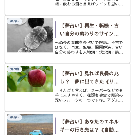
緒に飲むお酒と言えばワインを思い浮
かべる人も多いかもしれませんね。
料理に合うだけでなく、ビールや焼酎
よりも落ち着いたイメージやオシャレ
夢占い
なイメージもあるのではないでしょう
【夢占い】再生・転機・古
か...
い自分の終わりのサイン
《死ぬ》の夢
死ぬ夢の意味を夢占いで解説。不吉で
はなく、再生、転機、問題解決、古い
自分の終わりを人物別・状況別に読み
解き、前へ進むヒントまでやさしく紹
介します。
食べ物
【夢占い】見れば良縁の兆
し？ 夢に出てきた《りん
ご》の意味とは？
りんごと言えば、スーパーなどでも
手に入りやすく、種類も豊富で馴染み
深いフルーツの一つですね。アダムと
イブが食べた禁断の果実、有名企業の
名前やロゴ、など太古の昔から現代ま
で、りんごは人間にとって特別なフル
夢占い
ーツと言えるでしょう。 そんなりん
【夢占い】あなたのエネル
ごが夢に出てきたとしたら、それには
ギーの行き先は？《自動
どんなメッセージが隠されているので
しょうか？ りんごが登場する夢につ