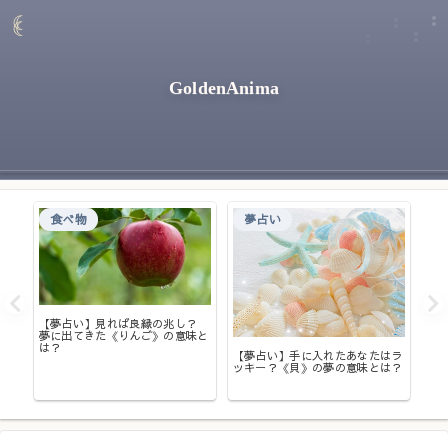
GoldenAnima
食べ物
夢占い
【夢占い】見れば良縁の兆し？
【
夢に出てきた《りんご》の意味と
意
大丈
は？
【夢占い】手に入れたあなたはラ
ッキー？《貝》の夢の意味とは？