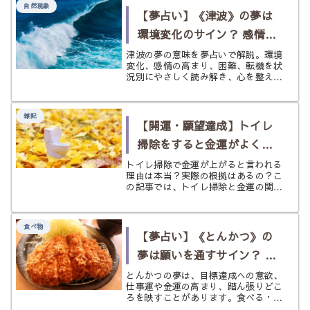
自然現象
す。 そんな牛が、夢の中にあらわれ
【夢占い】《津波》の夢は
たとし...
環境変化のサイン？ 感情の
高まりと転機を状況別に読
津波の夢の意味を夢占いで解説。環境
変化、感情の高まり、困難、転機を状
む
況別にやさしく読み解き、心を整える
ヒントまで紹介します。
雑記
【開運・願望達成】トイレ
掃除をすると金運がよくな
るって本当？現実とスピリ
トイレ掃除で金運が上がると言われる
理由は本当？実際の根拠はあるの？こ
チュアルの両面から考察し
の記事では、トイレ掃除と金運の関係
を現実的・スピリチュアルの両面から
てみた
わかりやすく検証。有名人や偉人の実
例も交えて、開運につなげるための実
食べ物
践アドバイスまで紹介します。
【夢占い】《とんかつ》の
夢は願いを通すサイン？ 仕
事運・金運・踏ん張りどこ
とんかつの夢は、目標達成への意欲、
仕事運や金運の高まり、踏ん張りどこ
ろを状況別にひもとく
ろを映すことがあります。食べる・作
る・揚げる・冷めている・捨てるなど