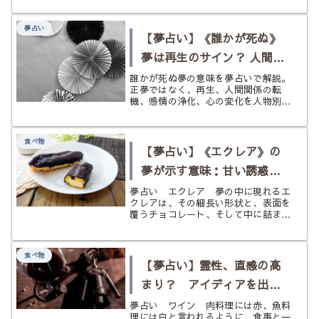
状況別に、やわらかく読み解きます。
夢占い
【夢占い】《誰かが死ぬ》
夢は再生のサイン？ 人間関
係の転機と心の変化を読む
誰かが死ぬ夢の意味を夢占いで解説。
正夢ではなく、再生、人間関係の転
機、感情の浄化、心の変化を人物別・
状況別にやさしく読み解きます。
食べ物
【夢占い】《エクレア》の
夢が示す意味：甘い誘惑と
達成への道のり
夢占い エクレア 夢の中に現れるエ
クレアは、その細長い形状と、表面を
覆うチョコレート、そして中に詰まっ
たクリームの組み合わせから、多くの
場合「甘い誘惑」や「目標達成への道
のり」を象徴します。 夢占いにおい
食べ物
てエクレアは、あなたが現実世界で直
【夢占い】霊性、直感の高
面...
まり？ アイディアを出す
なら今かも《ワイン》の夢
夢占い ワイン 肉料理には赤、魚料
理には白と言われるように、食事と一