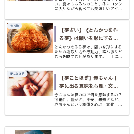
い、夏はもちろんのこと、冬にコタツ
に入りながら食べても美味しいアイス
クリームはお好きですか？ アイスク
リームは季節問わず私達を楽しませて
くれる魅力的なお菓子です。 食べす
食べ物
ぎるとお腹を壊してしまうかもしれな
【夢占い】《とんかつを作
い...
る夢》は願いを形にするサ
イン？ 段取り・熱量・踏ん
とんかつを作る夢は、願いを形にする
ための段取り力や行動力、踏ん張りど
張りどころを状況別にひも
ころを映すことがあります。上手に作
る・焦がす・火が通らない・誰かのた
とく
めに作るなど状況別にやわらかく読み
解きます。
夢ことほぎ
【夢ことほぎ】赤ちゃん｜
夢に出る意味を心理・文
化・象徴からやさしく解説
赤ちゃんは夢の中で何を意味するの？
可能性、豊かさ、不安、未熟さなど、
赤ちゃんという象徴を心理・文化・夢
占いの視点からやさしく読み解きま
す。