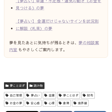
【夢占い】幸運・不足感・運気の動き《お金を
見つける》の夢
【夢占い】 金運だけじゃないサインを状況別
に解説〈札束〉の夢
夢を見たあとに気持ちが残るときは、
夢の相談案
内室
もやさしくご案内します。
夢ことほぎ
読み物
自己管理
夢占い
金運
夢ことほぎ
財布
お金の夢
安心感
心理
象徴
境界線