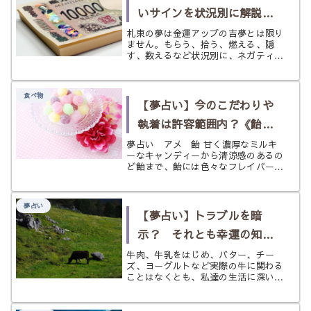
て...
いサインを状況別に解説
〈札束〉の夢
札束の夢は金運アップの吉夢とは限り
ません。もらう、拾う、燃える、隠
す、数えるなど状況別に、ネガティ
ブ・ポジティブ両面の意味をやさしく
解説。前向きに活かすためのヒントも
紹介します。
食べ物
【夢占い】今のこだわりや
執着は許容範囲内？《飴・
アメ》の夢
夢占い アメ 飴 甘く濃厚なミルキ
ーなキャンディーから清涼感のあるの
ど飴まで、飴には色々なフレイバーが
あり、私達の味覚を楽しませてくれま
す。 飴やキャンディーというと子供
っぽい印象を持つ人もいるかもしれま
夢占い
せんが、実際には老若男女を問わず愛
【夢占い】トラブルを暗
さ...
示？ それとも幸運の知ら
せ？《牛》の夢
牛肉、牛乳をはじめ、バター、チー
ズ、ヨーグルトなど実際の牛に関わる
ことはなくとも、私達の生活に深い関
係を持つ牛。宗教によっては聖なる生
き物として考えることもあるほか、干
支や十二星座の中にも含まれていま