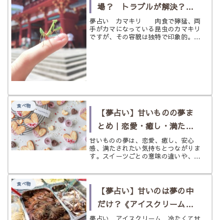
場？ トラブルが解決？
《カマキリ》の夢
夢占い カマキリ 肉食で獰猛、両
手がカマになっている昆虫のカマキリ
ですが、その容貌は独特で印象的。ア
ニメや漫画などでキャラクター化され
る時には、強いイメージのあるカマキ
リですが、夢の中ではどのような立ち
位置にいるのでしょうか？ 今回は夢
の...
食べ物
【夢占い】甘いものの夢ま
とめ｜恋愛・癒し・満たさ
れたい気持ちを読み解く
甘いものの夢は、恋愛、癒し、安心
感、満たされたい気持ちとつながりま
す。スイーツごとの意味の違いや、食
べ方・状況による読み分けをやさしく
整理します。
食べ物
【夢占い】甘いのは夢の中
だけ？《アイスクリーム》
の夢
夢占い アイスクリーム 冷たくて甘