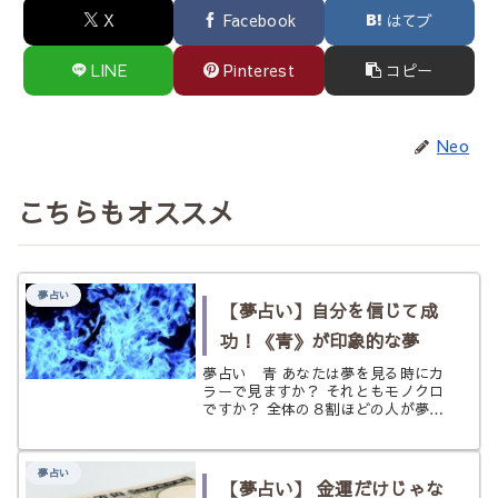
X
Facebook
はてブ
LINE
Pinterest
コピー
Neo
こちらもオススメ
夢占い
【夢占い】自分を信じて成
功！《青》が印象的な夢
夢占い 青 あなたは夢を見る時にカ
ラーで見ますか？ それともモノクロ
ですか？ 全体の８割ほどの人が夢を
カラーで見ているそうですが、特定の
色が鮮烈に印象に残る夢を見ることは
少ないかもしれません。 普段生活を
夢占い
していれば、多くの人が何気なく接し
【夢占い】 金運だけじゃな