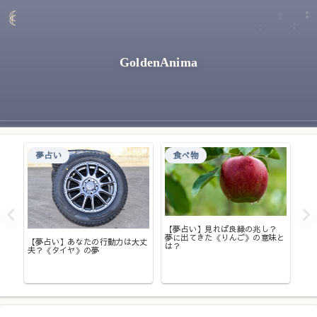
GoldenAnima
夢占い
食べ物
て
【夢占い】見れば良縁の兆し？
【
夢に出てきた《りんご》の意味と
い
【夢占い】あなたの行動力は大丈
は？
意
夫？《タイヤ》の夢