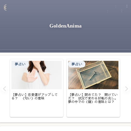
GoldenAnima
夢占い
夢占い
【夢占い】恋愛運がアップして
【夢占い】閉めてた？ 開けてい
る？ 《匂い》の意味
た？ 状況で変わる好転の兆し。
いく
夢の中での《鍵》の意味とは？
・オ
【
れ