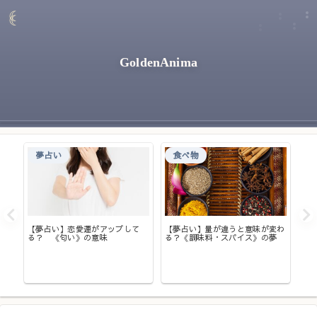
GoldenAnima
夢占い
食べ物
【夢占い】恋愛運がアップして
【夢占い】量が違うと意味が変わ
る？ 《匂い》の意味
る？《調味料・スパイス》の夢
か？
【
夢
れ