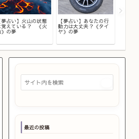
【夢占
だけじ
【夢占い】火山の状態
【夢占い】あなたの行
に出て
は覚えている？ 《火
動力は大丈夫？《タイ
意味は
山》の夢
ヤ》の夢
最近の投稿