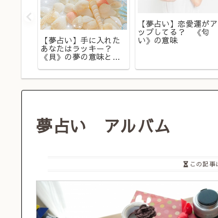
【夢占い】恋愛運がア
ップしてる？ 《匂
関係が
【夢占い】手に入れた
い》の意味
うかを
あなたはラッキー？
油・オ
《貝》の夢の意味と
は？
夢占い アルバム
この記事