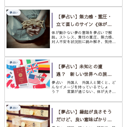
友達の前で声が出ない夢などを状況別
に紹介。不安、自己不信、対人ストレ
スとの関係や前向きな整え方もやさし
夢占い
く解説します。
【夢占い】無力感・重圧・
立て直しのサイン《体が動
かない》の夢
体が動かない夢の意味を夢占いで解
説。ストレス、責任の重圧、無力感、
対人不安を状況別に読み解き、気持ち
を整えて前へ進むヒントまでやさしく
紹介します。
夢占い
【夢占い】未知との遭
遇？ 新しい世界への旅立
つチャンス！《外国人》の
夢占い 外国人 外国人と聞くと、ど
んなイメージを持っているでしょ
夢
う？ 言葉が通じない、体が大き
い、コミュケーションが難しそう、美
形が多い、カッコいい、などなど、外
国人への印象はイメージは様々です
夢占い
が、普段関わり合いがない人からすれ
【夢占い】縁起が良さそう
ば、得体の...
だけど、良い意味ばかりじ
ゃない？ 《神様》の夢