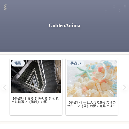
GoldenAnima
場所
夢占い
【夢占い】昇る？ 降りる？ それ
【
とも転落？《階段》の夢
も
【夢占い】手に入れたあなたはラ
くる
夢
ッキー？《貝》の夢の意味とは？