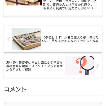
夢占い 神様 神々しい、特別で、格
別で、普通の人とは明らかに違う。
もちろん現実では見たことがないけれ
ど、見た瞬間に直感的に人間じゃない
とわかった……。 現実世界で神様を
感じたり、存在を目撃してしまう人と
いうのは少ないでしょう。 そこまで
神...
【夢ことほぎ】お金を数える夢｜整えた
い心、足りるか不安な心をやさしく解説
悪い夢・警告夢は本当に当たる？不吉な
夢の意味を現実とスピリチュアルの両面
からやさしく解説
コメント