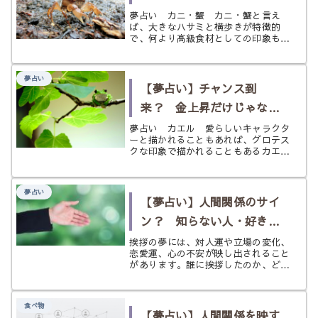
《カニ・蟹》の夢
夢占い カニ・蟹 カニ・蟹と言え
ば、大きなハサミと横歩きが特徴的
で、何より高級食材としての印象も強
いでしょう。独特な外見から、この姿
が苦手という人もいますが、愛嬌のあ
る姿と感じる人もいます。 私達が普
夢占い
段の生活で見ることがあるのはすでに
【夢占い】チャンス到
調理さ...
来？ 金上昇だけじゃない
《カエル・蛙》の夢
夢占い カエル 愛らしいキャラクタ
ーと描かれることもあれば、グロテス
クな印象で描かれることもあるカエル
は好き嫌いの分かれる動物と言えるか
もしれませんね。 カエルは両生類で
あり、陸でも水中でも生きていくこと
夢占い
ができます。 人間の感覚からすれ
【夢占い】人間関係のサイ
ば、...
ン？ 知らない人・好きな
人・無視する〈挨拶〉の夢
挨拶の夢には、対人運や立場の変化、
恋愛運、心の不安が映し出されること
があります。誰に挨拶したのか、どん
な気持ちだったのかによって意味はさ
まざま。挨拶する夢・される夢・無視
する夢などをわかりやすく解説しま
食べ物
す。
【夢占い】人間関係を映す