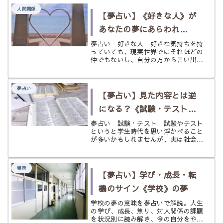
人間関係
【夢占い】《好きな人》が
あなたの夢にあらわれ
た！ その意味とは？
夢占い 好きな人 好きな気持ちを持
っていても、現実世界ではそれほどの
仲でもないし、自分の方から言い出せ
るほどの勇気もない。 そんな時に、
ふと好きな人が夢に出てきたとした
ら、夢の中の出来事とはいえ、嬉しい
夢占い
気持ちになったり、幸せな気分になっ
【夢占い】見た内容とは逆
たり...
になる？《試験・テスト》
の夢
夢占い 試験・テスト 試験やテスト
というと学生時代を思い浮かべること
が多いかもしれませんが、実は社会に
出ても面接、資格試験、昇格試験など
試験・テストと呼ばれるものに付き合
わなくてはいけません。 緊張しなが
場所
ら会場に向かい、合格か不合格かを言
【夢占い】学び・成長・転
い...
機のサイン《学校》の夢
学校の夢の意味を夢占いで解説。人生
の学び、成長、焦り、対人関係の課題
を状況別に読み解き、今の自分をやさ