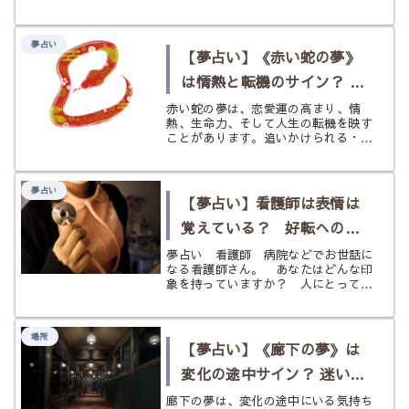
しく整えるヒントまで紹介します。
夢占い
【夢占い】《赤い蛇の夢》
は情熱と転機のサイン？ 恋
愛運と警告を状況別にひも
赤い蛇の夢は、恋愛運の高まり、情
熱、生命力、そして人生の転機を映す
とく
ことがあります。追いかけられる・噛
まれる・巻き付かれる・脱皮するなど
状況別に、怖がらせすぎずやさしく読
み解きます。
夢占い
【夢占い】看護師は表情は
覚えている？ 好転へのサ
インは？ 《看護師》の夢
夢占い 看護師 病院などでお世話に
なる看護師さん。 あなたはどんな印
象を持っていますか？ 人にとっては
癒やされる存在であり、病院という場
所に関わることから恐ろしいというイ
メージと繋がっている人もいるでしょ
場所
う。 病気にならないと行かない病
【夢占い】《廊下の夢》は
院、...
変化の途中サイン？ 迷いと
移り変わりを状況別にひも
廊下の夢は、変化の途中にいる気持ち