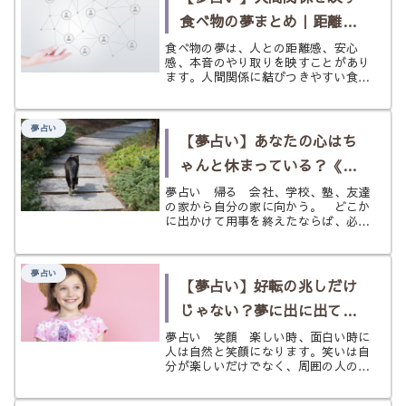
食べ物の夢まとめ｜距離
感・安心感・本音のやり取
食べ物の夢は、人との距離感、安心
感、本音のやり取りを映すことがあり
りを読み解く
ます。人間関係に結びつきやすい食べ
物の夢を、食べ物別・状況別にていね
いに整理します。
夢占い
【夢占い】あなたの心はち
ゃんと休まっている？《帰
る》夢
夢占い 帰る 会社、学校、塾、友達
の家から自分の家に向かう。 どこか
に出かけて用事を終えたならば、必ず
する行動がこの帰る、帰宅する、とい
うものです。 このような自宅、もし
くはどこかに帰る、という行動を夢の
夢占い
中で取ることがあると思います。 こ
【夢占い】好転の兆しだけ
れ...
じゃない？夢に出に出てき
た《笑顔》の意味は？
夢占い 笑顔 楽しい時、面白い時に
人は自然と笑顔になります。笑いは自
分が楽しいだけでなく、周囲の人の気
持ち明るくし、楽しい気分にさせるも
のです。気分のだけでなく笑うだけで