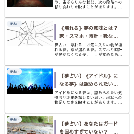
や、宙ぶらりんな状態、次の段階への
とく
移り変わりを映すことがあります。明
るい・暗い・長い・走る・迷うなど状
況別にやさしく読み解きます。
夢占い
《壊れる》夢の意味とは？
家・スマホ・時計・靴など
状況別にわかる夢占い
夢占い 壊れる お気に入りの物が壊
れる夢。家が崩れる夢。スマホや時計
が動かなくなる夢。 目が覚めたあと
も、胸の奥にざらりとした違和感が残
ることがありますよね。 壊れる夢
は、夢占いでは運気の揺らぎ、対人関
夢占い
係のひずみ、心身の疲れ、そして環境
【夢占い】《アイドル》に
の変...
なる夢》は認められたいサ
イン？ 憧れと自己表現のゆ
アイドルになる夢は、認められたい気
持ちや才能を試したい思い、現状への
くえを状況別にひもとく
物足りなさを映すことがあります。オ
ーディション・ステージ・成功・失敗
など状況別にやさしく読み解きます。
夢占い
【夢占い】あなたはガード
を固めすぎていない？