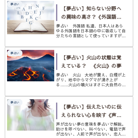
免疫が向上する、という話もあるくら
夢占い
い、心にも体にも大きな意味を持って
【夢占い】知らない分野へ
い...
の興味の高さ？《外国語》
の夢
夢占い 外国語 私達、日本人はあら
ゆる外国語を日本語の中に吸収して自
分たちの言語として使っていますが、
外国のネイティブな発音や会話には抵
抗感を感じる人が少なくありません。
日本国内にいれば、ネイティブな外国
夢占い
語に触れる機会も少なく、流暢に外
【夢占い】火山の状態は覚
国...
えている？ 《火山》の夢
夢占い 火山 大地が震え、白煙が上
がり、地中からマグマが湧き上が
る……火山の噴火はまさに大自然の脅
威。私達人間の力ではどうすることも
できないほど強大なもので、その災禍
に巻き込まれれれば一瞬にして命を落
夢占い
としてしまうことでしょう。 とはい
【夢占い】伝えたいのに伝
え、そ...
えられない心を映す《声が
出ない》の夢
声が出ない夢の意味を夢占いで解説。
助けを呼べない、叫べない、電話で声
が出ない、人前で声が出ない、恋人や