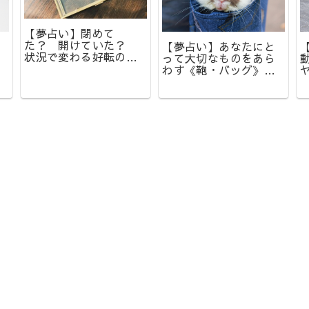
【夢占い】閉めて
た？ 開けていた？
【夢占い】あなたにと
状況で変わる好転の兆
って大切なものをあら
し。夢の中での《鍵》
わす《鞄・バッグ》の
の意味とは？
夢