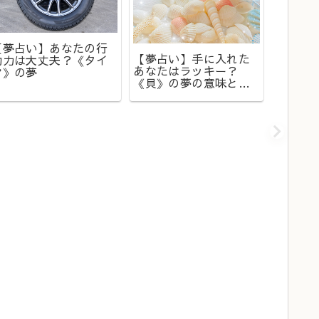
【夢占い】あなたの行
【夢占い】手に入れた
【夢占
動力は大丈夫？《タイ
あなたはラッキー？
好転か
ヤ》の夢
《貝》の夢の意味と
り？《
は？