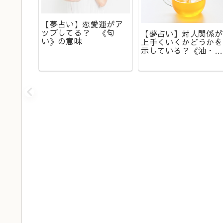
【夢占い】恋愛運がア
ップしてる？ 《匂
が入っ
【夢占い】対人関係が
い》の意味
が出てい
上手くいくかどうかを
示している？《油・オ
イル》の夢