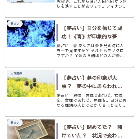
希望や、これから良い方向へ向かう兆
しを映すことがあります。フィナンシ
ェ、スフレ、カヌレ、唐揚げ、苺大福
の夢から、明るい気配と受け取りはじ
める流れをやさしく読み解きます。
夢占い
【夢占い】自分を信じて成
功！《青》が印象的な夢
夢占い 青 あなたは夢を見る時にカ
ラーで見ますか？ それともモノクロ
ですか？ 全体の８割ほどの人が夢を
カラーで見ているそうですが、特定の
色が鮮烈に印象に残る夢を見ることは
少ないかもしれません。 普段生活を
人間関係
していれば、多くの人が何気なく接し
【夢占い】夢の印象が大
て...
事？ 夢の中にあらわれた
《異性》の意味とは？
夢占い 異性 男性であれば、女性
を。女性であれば、男性を。自分と異
なる性別の人とはとかく目にとまり気
になるものです。 何気なく街を歩い
ている時、電車に乗っている時、車を
運転している時、カフェでくつろいで
夢占い
いる時、思わず目を奪われるような魅
【夢占い】閉めてた？ 開
力的...
けていた？ 状況で変わる