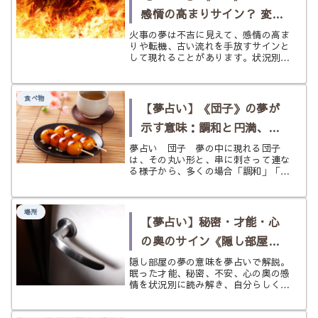
転...
感情の高まりサイン？ 変化
と再生の気配を状況別にひ
火事の夢は不吉に見えて、感情の高ま
りや転機、古い流れを手放すサインと
もとく
して現れることがあります。状況別に
やさしくひもときます。
食べ物
【夢占い】《団子》の夢が
示す意味：調和と円満、そ
して心の繋がり
夢占い 団子 夢の中に現れる団子
は、その丸い形と、串に刺さって連な
る様子から、多くの場合「調和」「円
満」「心の繋がり」を象徴します。
夢占いにおいて団子は、あなたの人間
関係や、心の状態における安定と満足
場所
感を映し出す鏡となることが多いで
【夢占い】秘密・才能・心
す。 ...
の奥のサイン《隠し部屋》
の夢
隠し部屋の夢の意味を夢占いで解説。
眠った才能、秘密、不安、心の奥の感
情を状況別に読み解き、自分らしく整
えるヒントまでやさしく紹介します。