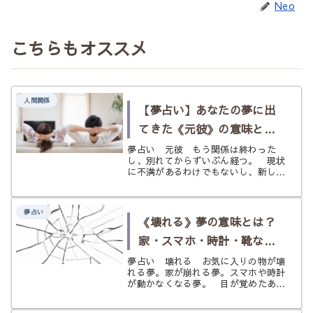
Neo
こちらもオススメ
人間関係
【夢占い】あなたの夢に出
てきた《元彼》の意味と
は？
夢占い 元彼 もう関係は終わった
し、別れてからずいぶん経つ。 現状
に不満があるわけでもないし、新しい
恋人だっていて充実した時を過ごして
いる。それなのに急に元彼が夢の中に
姿を現した。 あなたにもそんな経験
夢占い
はありませんか？ 別に未練があるわ
《壊れる》夢の意味とは？
けで...
家・スマホ・時計・靴など
状況別にわかる夢占い
夢占い 壊れる お気に入りの物が壊
れる夢。家が崩れる夢。スマホや時計
が動かなくなる夢。 目が覚めたあと
も、胸の奥にざらりとした違和感が残
ることがありますよね。 壊れる夢