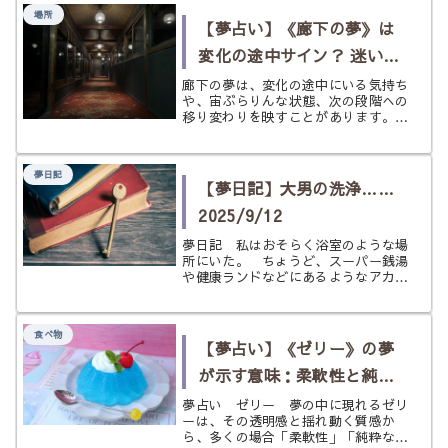
は、夢占いでは運気の揺らぎ、対人関
場所
係のひずみ、心身の疲れ、そして環境
【夢占い】《廊下の夢》は
の変...
変化の途中サイン？ 迷いと
移り変わりを状況別にひも
廊下の夢は、変化の途中にいる気持ち
や、宙ぶらりんな状態、次の段階への
とく
移り変わりを映すことがあります。明
るい・暗い・長い・走る・迷うなど状
況別にやさしく読み解きます。
夢日記
【夢日記】大男の洗浄……
2025/9/12
夢日記 私はおそらく浴室のような場
所にいた。 ちょうど、スーパー銭湯
や健康ランドなどにあるようなアカス
リをするような部屋なのだろう。浴室
でありながら、施術台のようなベッド
が置かれている。 もちろん、濡れて
食べ物
も大丈夫なベッドだ。 そのベッド
【夢占い】《ゼリー》の夢
に、...
が示す意味：柔軟性と純粋
な心、そして不安定な状況
夢占い ゼリー 夢の中に現れるゼリ
ーは、その透明感と揺れ動く質感か
ら、多くの場合「柔軟性」「純粋な