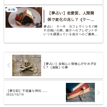
映像を見せてくれた。 身体は金色。
ドロリとしたような感じだが人型で二
食べ物
足歩行のようだ。その人型を筆頭
【夢占い】恋愛面、人間関
に、...
係で変化の兆し？《ケー
キ》の夢
夢占い ケーキ カフェでくつろぐ時
やお祝いの時、誰かへのプレゼントや
いつも頑張っている自分へのご褒美の
時など、ケーキは普段の生活の中にあ
る食べ物というよりは、少し特別で、
豪華な印象を受けますよね。 もし、
そんなケーキが夢の中にあらわれたと
し...
【夢占い】自制心と冒険心がせめぎ合
う？《海賊》の夢
【夢日記】不思議な神社……
2022/10/19