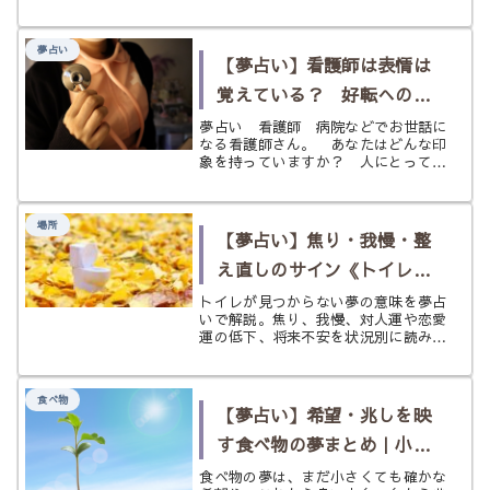
心」そして「不安定な状況」を象徴し
ます。 夢占いにおいてゼリーは、あ
なたが現実世界で感じている心の状態
夢占い
や、変化への適応能力を映し出す鏡と
【夢占い】看護師は表情は
なるこ...
覚えている？ 好転へのサ
インは？ 《看護師》の夢
夢占い 看護師 病院などでお世話に
なる看護師さん。 あなたはどんな印
象を持っていますか？ 人にとっては
癒やされる存在であり、病院という場
所に関わることから恐ろしいというイ
メージと繋がっている人もいるでしょ
場所
う。 病気にならないと行かない病
【夢占い】焦り・我慢・整
院、...
え直しのサイン《トイレが
見つからない》の夢
トイレが見つからない夢の意味を夢占
いで解説。焦り、我慢、対人運や恋愛
運の低下、将来不安を状況別に読み解
き、気持ちを整えるヒントまでやさし
く紹介します。
食べ物
【夢占い】希望・兆しを映
す食べ物の夢まとめ｜小さ
な光が見え始めるサイン
食べ物の夢は、まだ小さくても確かな