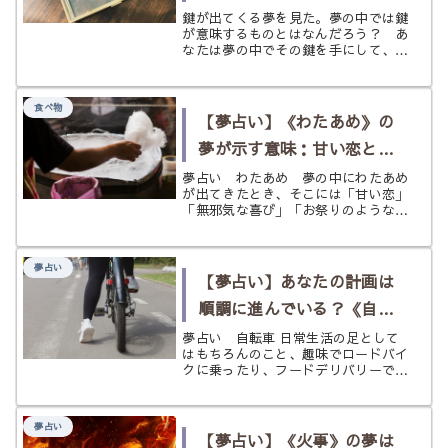
好転の兆し。夢の中での
鍵が出てくる夢を見た。夢の中では鍵
が意味するものとはなんだろう？ あ
《鍵》の意味とは？
なたは夢の中でその鍵を手にして、何
かを「開けた」？ それとも「閉め
た」？ それによってあなたの意味が
大きく違ってくるみたい……
食べ物
【夢占い】《わたあめ》の
夢が示す意味：甘い恋と無
邪気な喜び、そして儚さを
夢占い わたあめ 夢の中にわたあめ
が出てきたとき、そこには「甘い恋」
見つめるサイン
「無邪気な喜び」「お祭りのような非
日常感」「子ども心」「ふわふわした
期待」「一時的な幸せ」「儚い関係」
といった意味が込められている場合が
夢占い
あります。 わたあめは、砂糖からで
【夢占い】あなたの計画は
き...
順調に進んでいる？《自転
車》の夢
夢占い 自転車 日常生活の足として
はもちろんのこと、趣味でロードバイ
クに乗ったり、フードデリバリーで大
きなバックを担いで乗ったりと、手軽
に移動できて、荷物も運べる自転車は
大変便利なものです。 特に都市部に
夢占い
住んでいる人などは、自動車よりも自
【夢占い】《火事》の夢は