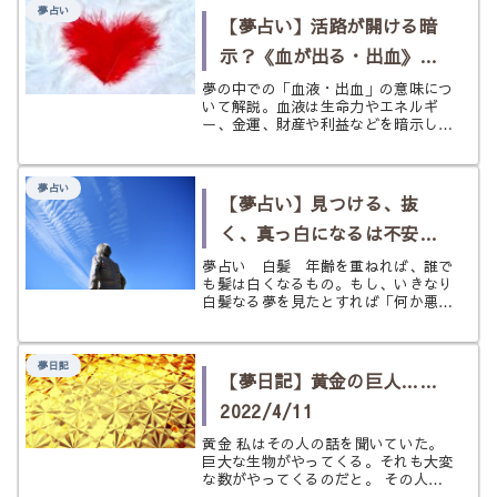
夢占い
【夢占い】活路が開ける暗
示？《血が出る・出血》の
意味
夢の中での「血液・出血」の意味につ
いて解説。血液は生命力やエネルギ
ー、金運、財産や利益などを暗示して
いる。血が綺麗な色だったり、大量だ
ったりしたら金運上昇の可能性もある
という。
夢占い
【夢占い】見つける、抜
く、真っ白になるは不安の
サイン？〈白髪〉の夢
夢占い 白髪 年齢を重ねれば、誰で
も髪は白くなるもの。もし、いきなり
白髪なる夢を見たとすれば「何か悪い
ことの前触れかも……」「もしかした
ら体力の衰え……？」などと少し不安
になるかもしれません。でも実は、白
夢日記
髪の夢はただのネガティブな暗示ばか
【夢日記】黄金の巨人……
り...
2022/4/11
黄金 私はその人の話を聞いていた。
巨大な生物がやってくる。それも大変
な数がやってくるのだと。 その人は
私にポケモン図鑑のようなものでその