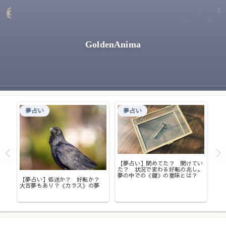
GoldenAnima
夢占い
夢占い
し？
【夢占い】閉めてた？ 開けてい
味と
た？ 状況で変わる好転の兆し。
夢の中での《鍵》の意味とは？
【夢占い】低迷か？ 好転か？
【
大吉夢もあり？《カラス》の夢
ら