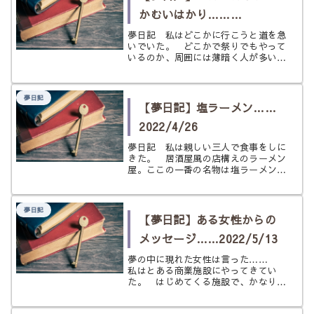
い。...
かむいはかり……
2026/4/17
夢日記 私はどこかに行こうと道を急
いでいた。 どこかで祭りでもやって
いるのか、周囲には薄暗く人が多い。
ざわめきを感じながら、人の流れの中
でどっちに向かえばいいのかを考えて
いた。 すると、私の背中の方から知
夢日記
り合いの声が聞こえた。 私はホッと
【夢日記】塩ラーメン……
し...
2022/4/26
夢日記 私は親しい三人で食事をしに
きた。 居酒屋風の店構えのラーメン
屋。ここの一番の名物は塩ラーメンら
しい。一応醤油ラーメンもあるが、ほ
とんどの人が塩ラーメンを頼むとのこ
と。 私達はカウンター席に通され
夢日記
る。三人で来たのだが、私の右隣にく
【夢日記】ある女性からの
るは...
メッセージ……2022/5/13
夢の中に現れた女性は言った……
私はとある商業施設にやってきてい
た。 はじめてくる施設で、かなりの
大きさがあるように思う。そこの一角
にあるお店で私は紙を切ることにし