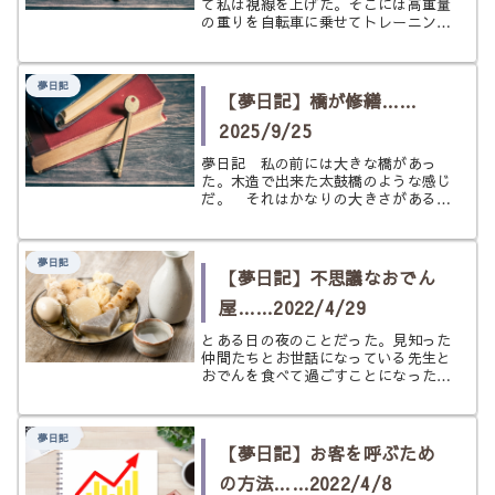
て私は視線を上げた。そこには高重量
の重りを自転車に乗せてトレーニング
をしている人物の姿。 その人は坂道
を自転車で登っていた。聞くところに
よると、その自転車には現在100キロ
夢日記
の荷重がされており、タイヤがほと
【夢日記】橋が修繕……
ん...
2025/9/25
夢日記 私の前には大きな橋があっ
た。木造で出来た太鼓橋のような感じ
だ。 それはかなりの大きさがあるの
だが、どことなく古びた感じもある。
おそらく過去には朱色で塗られていた
であろう部分も随分剥げてきてしまっ
夢日記
ているし、当初あったであろう木目の
【夢日記】不思議なおでん
風合...
屋……2022/4/29
とある日の夜のことだった。見知った
仲間たちとお世話になっている先生と
おでんを食べて過ごすことになった。
少し不思議なのは、おでん屋である。
自転車でやってきたおでんの職人（料
理人）が、おでんをその場で一工夫、
夢日記
二工夫して出してくれるのである。
【夢日記】お客を呼ぶため
...
の方法……2022/4/8