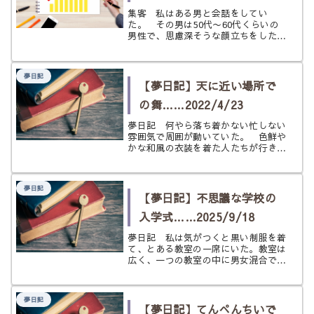
集客 私はある男と会話をしてい
た。 その男は50代〜60代くらいの
男性で、思慮深そうな顔立ちをした人
だった。 私達は、集客の話をしてい
た。どうやったら人を集められるか？
ということだ、するとその男性がアド
夢日記
バイスをくれた。 それはすごく単純
【夢日記】天に近い場所で
な...
の舞……2022/4/23
夢日記 何やら落ち着かない忙しない
雰囲気で周囲が動いていた。 色鮮や
かな和風の衣装を着た人たちが行き来
をしている。 そこはどこかの歴史を
感じさせる建物で、所謂天守閣のよう
な場所だと直感的に思った。 その場
夢日記
所に席を設け、仕切りを作り、舞台の
【夢日記】不思議な学校の
よ...
入学式……2025/9/18
夢日記 私は気がつくと黒い制服を着
て、とある教室の一席にいた。教室は
広く、一つの教室の中に男女混合でか
なり多くの生徒が座っていた。私はど
うやら四列目にいるらしいの。 前に
も後ろにもかなりの数の生徒がいる。
夢日記
今日はどうやら初日、入学の日らし
【夢日記】てんぺんちいで