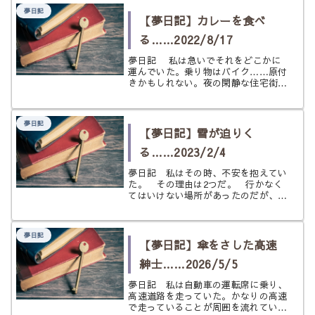
夢日記
【夢日記】カレーを食べ
る……2022/8/17
夢日記 私は急いでそれをどこかに
運んでいた。乗り物はバイク……原付
きかもしれない。夜の閑静な住宅街を
走り抜け、私は知り合いのもとにたど
り着いた。 場面は変わり、大きな
土鍋のようなものが見える。その中身
夢日記
はすでに完成間近のカレーだった。ど
【夢日記】雪が迫りく
う...
る……2023/2/4
夢日記 私はその時、不安を抱えてい
た。 その理由は2つだ。 行かなく
てはいけない場所があったのだが、す
でに遅刻していたこと。 ここに来る
までにいつも乗っているバイクを置き
（しかも駐車場のような場所ではない
夢日記
普通の道に置き去り）自転車でやって
【夢日記】傘をさした高速
き...
紳士……2026/5/5
夢日記 私は自動車の運転席に乗り、
高速道路を走っていた。かなりの高速
で走っていることが周囲を流れていく