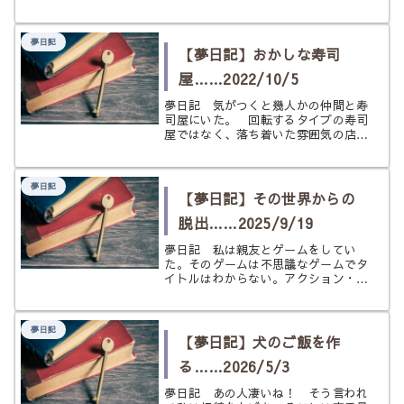
景色からも容易に想像できた。 車は
それほど大きくない。たぶん軽自動車
だと思う。助手席には友人を乗せてい
夢日記
た。 どこに向かっているのか？ 特
【夢日記】おかしな寿司
に...
屋……2022/10/5
夢日記 気がつくと幾人かの仲間と寿
司屋にいた。 回転するタイプの寿司
屋ではなく、落ち着いた雰囲気の店で
カウンターに座り、目の前で板前さん
が握ってくれる。 その板前さんは私
の知っている人物だった。私は驚きこ
夢日記
そしたが、違和感は感じなかった。
【夢日記】その世界からの
...
脱出……2025/9/19
夢日記 私は親友とゲームをしてい
た。そのゲームは不思議なゲームでタ
イトルはわからない。アクション・シ
ューティングのような、RPGのよう
な感じのゲームで、その登場人物にな
りきって行うゲームだった。 一つの
夢日記
都市の中でいろいろな事件が起きて、
【夢日記】犬のご飯を作
これ...
る……2026/5/3
夢日記 あの人凄いね！ そう言われ