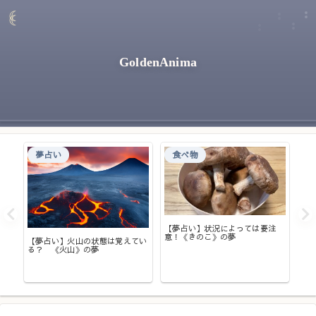
GoldenAnima
夢占い
食べ物
ゃな
【夢占い】状況によっては要注
【
》の
意！《きのこ》の夢
る
【夢占い】火山の状態は覚えてい
る？ 《火山》の夢