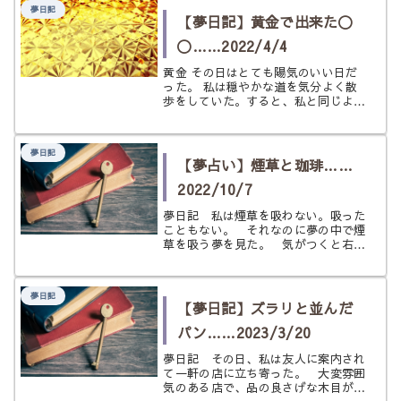
た。そのお店は人気店なのか、髪を切
夢日記
る人が複数人いた。 私が髪を切って
【夢日記】黄金で出来た〇
もらい...
〇……2022/4/4
黄金 その日はとても陽気のいい日だ
った。 私は穏やかな道を気分よく散
歩をしていた。すると、私と同じよう
にラフな格好で歩いている人物が目に
止まった。 その人物は、テレビドラ
マとかに出てくる有名な初老の俳優さ
夢日記
んだった。思わずサインでもらってお
【夢占い】煙草と珈琲……
こ...
2022/10/7
夢日記 私は煙草を吸わない。吸った
こともない。 それなのに夢の中で煙
草を吸う夢を見た。 気がつくと右手
に煙草を持っていた。銘柄はわからな
いが、葉巻や電子煙草などではない。
紙煙草だ。私は煙草を吸ったことがな
夢日記
い。 それなのに、今煙草を吸おうと
【夢日記】ズラリと並んだ
し...
パン……2023/3/20
夢日記 その日、私は友人に案内され
て一軒の店に立ち寄った。 大変雰囲
気のある店で、品の良さげな木目が印