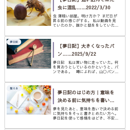
虫に混乱……2022/3/30
虫 薄暗い部屋。明け方か？ まだ日が
昇る前の感じがする。 私は動画を見
ていたのか、誰かと話ををしていたの
か、スマホを使っていた。 すると、
どこからか虫が飛んできた。 虫が服
の中、左脇あたりに入ってきて私は慌
夢日記
てた。その虫は姿こそ見えていない
【夢日記】大きくなったパ
が...
ン……2025/9/22
夢日記 私は買い物に走っていた。何
を買おうとしているのかというと、パ
ンである。 噂によれば、山◯パンか
ら出ているスイート◯ール（クリーム
などが入っていない帽子のような形を
したパン）が大きくなったバージョン
整える
が売られるらしい。私はそれがほしか
夢日記のはじめ方｜意味を
っ...
決める前に気持ちを書いて
みたいときに
夢を見たあと、意味を急いで決める前
に気持ちをそっと書きとめたい方へ。
夢日記を使って感情をほどき、不安を
やわらかく整理するための案内ページ
です。