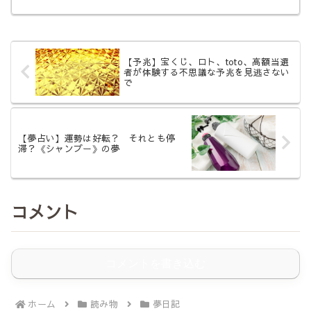
象的なパン屋だった。 店に入ると、
それほど広くないその店には入り口か
らすぐに腰の高さほどの棚があり、そ
こにたくさんのパンが並べられてい
た。...
【予兆】宝くじ、ロト、toto、高額当選
者が体験する不思議な予兆を見逃さない
で
【夢占い】運勢は好転？ それとも停
滞？《シャンプー》の夢
コメント
コメントを書き込む
ホーム
読み物
夢日記