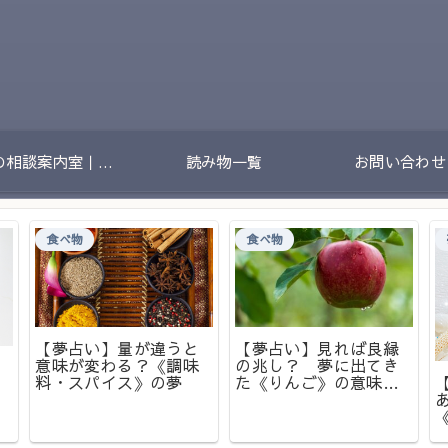
夢の相談案内室｜夢のあとに残る不安や迷いをやさしく整理する場所
読み物一覧
お問い合わせ
食べ物
食べ物
【夢占い】量が違うと
【夢占い】見れば良縁
意味が変わる？《調味
の兆し？ 夢に出てき
料・スパイス》の夢
た《りんご》の意味と
は？