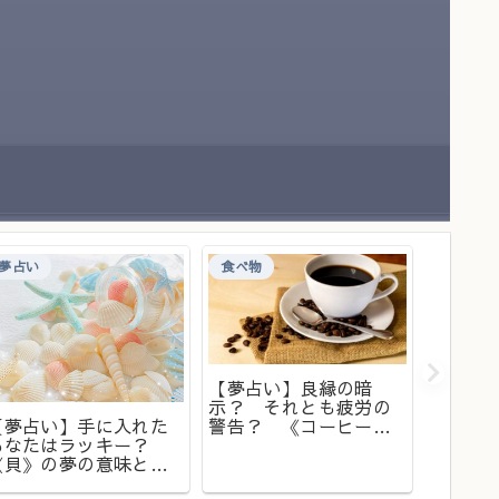
夢占い
食べ物
夢占い
【夢占い】良縁の暗
示？ それとも疲労の
【夢占
【夢占い】手に入れた
警告？ 《コーヒー》
は覚え
あなたはラッキー？
の夢
山》の
《貝》の夢の意味と
は？