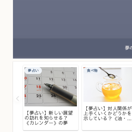
夢占い
食べ物
【夢占い】対人関係が
【夢占い】新しい展望
上手くいくかどうかを
ンスが
の訪れを知らせる？
示している？《油・オ
せ？
《カレンダー》の夢
イル》の夢