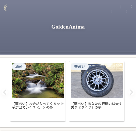
GoldenAnima
場所
夢占い
てい
【夢占い】お金が入ってくるorお
【夢占い】あなたの行動力は大丈
金が出ていく？《川》の夢
夫？《タイヤ》の夢
【
ッ