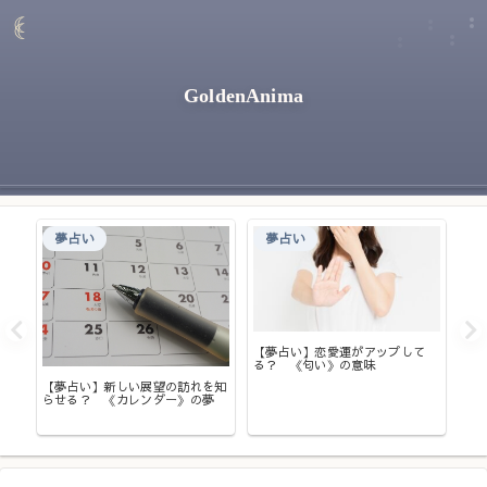
GoldenAnima
夢占い
夢占い
注
【夢占い】恋愛運がアップして
る？ 《匂い》の意味
【夢
と
【夢占い】新しい展望の訪れを知
らせる？ 《カレンダー》の夢