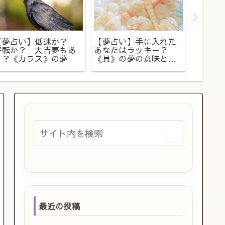
【夢占
示？ 
【夢占い】低迷か？
【夢占い】手に入れた
警告？
好転か？ 大吉夢もあ
あなたはラッキー？
の夢
り？《カラス》の夢
《貝》の夢の意味と
は？
最近の投稿