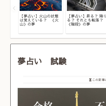
たにと
【夢占い】火山の状態
【夢占い】昇る？ 降
をあら
は覚えている？ 《火
る？ それとも転落？
グ》の
山》の夢
《階段》の夢
夢占い 試験
この記事