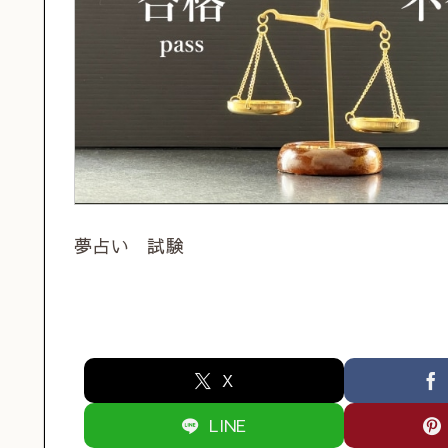
夢占い 試験
X
LINE