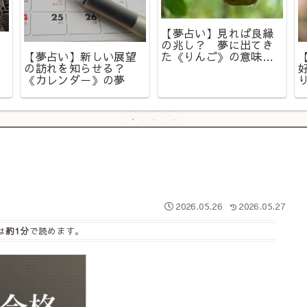
【夢占い】見れば良縁
の兆し？ 夢に出てき
り
【夢占い】新しい展望
た《りんご》の意味と
の訪れを知らせる？
は？
《カレンダー》の夢
2026.05.26
2026.05.27
は
約1分
で読めます。