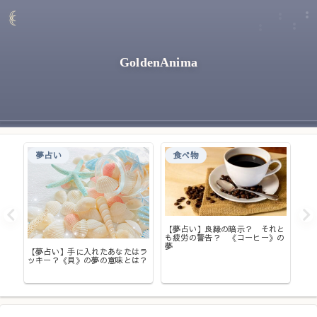
GoldenAnima
夢占い
食べ物
【夢占い】良縁の暗示？ それと
【
も疲労の警告？ 《コーヒー》の
る
てい
夢
【夢占い】手に入れたあなたはラ
ッキー？《貝》の夢の意味とは？