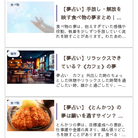
をやさしく読み解きます。
食べ物
【夢占い】手放し・解放を
映す食べ物の夢まとめ｜重
さをほどき、心を軽くする
食べ物の夢は、抱えすぎていた感情や
役割、執着を少しずつ手放していく流
サイン
れを映すことがあります。わたあめ、
かき氷、抹茶、スフレ、まずいと感じ
る夢から、心を軽くする解放のサイン
をやさしく読み解きます。
場所
【夢占い】リラックスでき
ている？《カフェ》の夢
夢占い カフェ 外出した時のちょっ
とした休憩やリラックスした時間を過
ごしたい時、誰かと過ごしたり、一人
でまったりする時など足を向けたいの
がカフェですよね。 まさに人の集ま
る憩いの場所と言えるような存在であ
食べ物
るカフェは、現代人にとってとても身
【夢占い】《とんかつ》の
近...
夢は願いを通すサイン？ 仕
事運・金運・踏ん張りどこ
とんかつの夢は、目標達成への意欲、
仕事運や金運の高まり、踏ん張りどこ
ろを状況別にひもとく
ろを映すことがあります。食べる・作