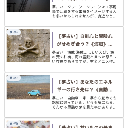
レーンゲーム・クレーン》
夢占い クレーン クレーンは工事現
場で活躍をする重機をイメージする人
の夢
も多いかもしれませんが、身近なとこ
ろではゲームセンターにあるクレーン
ゲームなどもあります。 何かを操作
し、掴んで持ち上げる。そんな装置で
夢占い
あるクレーンが夢に出てきたとした
【夢占い】自制心と冒険心
ら、...
がせめぎ合う？《海賊》の
夢
夢占い 海賊 海賊……といえば、海
の荒くれ者、海の盗賊と言った恐ろし
い存在でありますが、有名アニメ作品
や映画作品の影響もあり、本来の海賊
より仲間思いで人情味があったり、義
賊的な立ち回りをする海賊などを思い
夢占い
浮かべる人も多いかと思います。 現
【夢占い】あなたのエネル
実...
ギーの行き先は？《自動
車・車》の夢
夢占い 自動車 車 夢から覚めても
記憶に残っている、どうも気になる。
そんな不思議な夢を見た事はあります
か？ 妙にハッキリと覚えている夢
は、嫌な夢、怖い夢、不安な夢ならば
尚気になってしまうものですよね。夢
食べ物
の内容や夢に出てきたアイテムなど
【夢占い】甘いものの夢ま