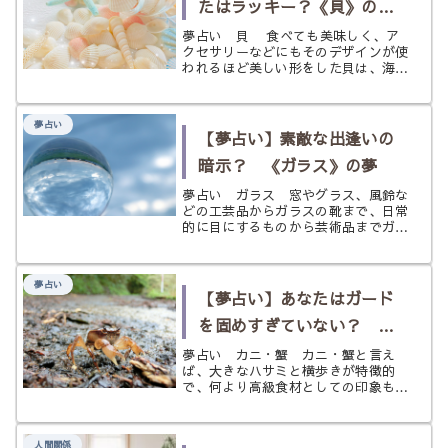
たはラッキー？《貝》の夢
の意味とは？
夢占い 貝 食べても美味しく、ア
クセサリーなどにもそのデザインが使
われるほど美しい形をした貝は、海の
生き物の中でも一風変わった存在にも
感じます。 そんな貝が夢の中でと
ても印象的に思えたとしたら、そこに
夢占い
はどんな意味が隠されているのでしょ
【夢占い】素敵な出逢いの
う...
暗示？ 《ガラス》の夢
夢占い ガラス 窓やグラス、風鈴な
どの工芸品からガラスの靴まで、日常
的に目にするものから芸術品までガラ
スは私達の生活に溶け込み、美しく磨
き上げられたガラスを見ると何故かよ
くわらず良い気分になったりするもの
夢占い
です。 丸みを帯びたときには落ち着
【夢占い】あなたはガード
き...
を固めすぎていない？
《カニ・蟹》の夢
夢占い カニ・蟹 カニ・蟹と言え
ば、大きなハサミと横歩きが特徴的
で、何より高級食材としての印象も強
いでしょう。独特な外見から、この姿
が苦手という人もいますが、愛嬌のあ
る姿と感じる人もいます。 私達が普
人間関係