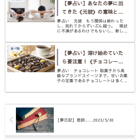
段の生活で見ることがあるのはすでに
【夢占い】あなたの夢に出
調理さ...
てきた《元彼》の意味と
は？
夢占い 元彼 もう関係は終わった
し、別れてからずいぶん経つ。 現状
に不満があるわけでもないし、新しい
恋人だっていて充実した時を過ごして
いる。それなのに急に元彼が夢の中に
姿を現した。 あなたにもそんな経験
食べ物
はありませんか？ 別に未練があるわ
【夢占い】溶け始めていた
けで...
ら要注意！《チョコレー
ト》の夢
夢占い チョコレート 駄菓子から高
級なブランドスイーツまで、甘いお菓
子の定番であるチョコレートは多くの
お菓子に使われている人気のジャン
ル。チョコレート菓子をコンビニやス
ーパーなどで見ないことはないでしょ
う。 そんなチョコレートは子供にも
大人...
【夢日記】恩師……2023/5/30