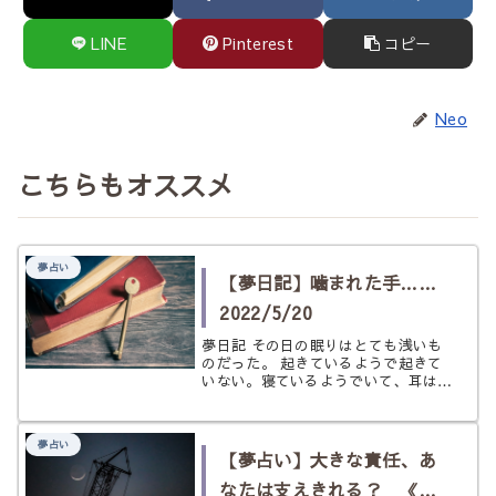
LINE
Pinterest
コピー
Neo
こちらもオススメ
夢占い
【夢日記】噛まれた手……
2022/5/20
夢日記 その日の眠りはとても浅いも
のだった。 起きているようで起きて
いない。寝ているようでいて、耳は周
囲の音を拾い、脳はそれをぼんやりと
自覚しているような感じだった。 そ
んな浅い眠りから仰向けの状態で目を
夢占い
覚ました。まだ夜中なのか、暗い天井
【夢占い】大きな責任、あ
が...
なたは支えきれる？ 《ク