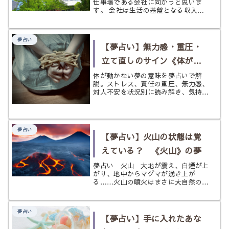
仕事場である会社に向かうと思いま
す。 会社は生活の基盤となる収入を
得る場であり、一日のうちで長い時間
を過ごす場所でもあります。人によっ
ては自宅にいるよりも長い時間を過ご
夢占い
している、という人もいるかもしれま
【夢占い】無力感・重圧・
せん...
立て直しのサイン《体が動
かない》の夢
体が動かない夢の意味を夢占いで解
説。ストレス、責任の重圧、無力感、
対人不安を状況別に読み解き、気持ち
を整えて前へ進むヒントまでやさしく
紹介します。
夢占い
【夢占い】火山の状態は覚
えている？ 《火山》の夢
夢占い 火山 大地が震え、白煙が上
がり、地中からマグマが湧き上が
る……火山の噴火はまさに大自然の脅
威。私達人間の力ではどうすることも
できないほど強大なもので、その災禍
に巻き込まれれれば一瞬にして命を落
夢占い
としてしまうことでしょう。 とはい
【夢占い】手に入れたあな
え、そ...