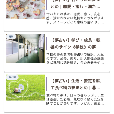
は、...
とめ｜恋愛・癒し・満たさ
れたい気持ちを読み解く
甘いものの夢は、恋愛、癒し、安心
感、満たされたい気持ちとつながりま
す。スイーツごとの意味の違いや、食
べ方・状況による読み分けをやさしく
整理します。
場所
【夢占い】学び・成長・転
機のサイン《学校》の夢
学校の夢の意味を夢占いで解説。人生
の学び、成長、焦り、対人関係の課題
を状況別に読み解き、今の自分をやさ
しく整えるヒントまで紹介します。
食べ物
【夢占い】生活・安定を映
す食べ物の夢まとめ｜暮ら
しの土台と毎日の安心を読
食べ物の夢は、日々の暮らしぶり、生
活基盤、安心感、無理なく続く安定を
み解く
映すことがあります。うどん、蕎麦、
パンナコッタ、オムライス、美味しい
感覚を手がかりに、生活が整うサイン