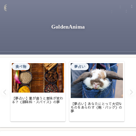
GoldenAnima
食べ物
夢占い
ゃな
【夢占い】量が違うと意味が変わ
【
》の
る？《調味料・スパイス》の夢
意
【夢占い】あなたにとって大切な
ものをあらわす《鞄・バッグ》の
夢