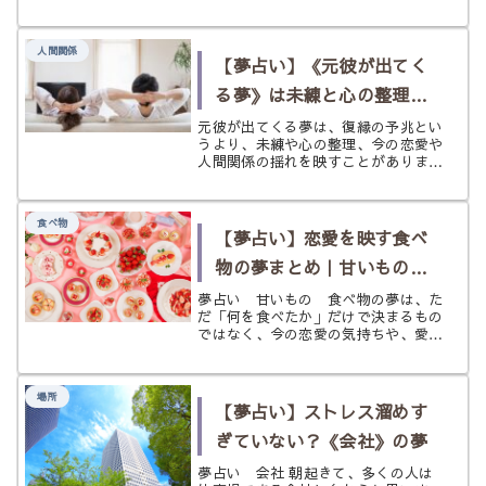
る・揚げる・冷めている・捨てるなど
状況別に、やわらかく読み解きます。
人間関係
【夢占い】《元彼が出てく
る夢》は未練と心の整理の
サイン？ 復縁・再会・不安
元彼が出てくる夢は、復縁の予兆とい
うより、未練や心の整理、今の恋愛や
を状況別にひもとく
人間関係の揺れを映すことがありま
す。連絡・再会・復縁・結婚・追いか
けられるなど状況別に、やわらかく読
み解きます。
食べ物
【夢占い】恋愛を映す食べ
物の夢まとめ｜甘いもの・
果物・ケーキが告げる気持
夢占い 甘いもの 食べ物の夢は、た
だ「何を食べたか」だけで決まるもの
ち
ではなく、今の恋愛の気持ちや、愛情
をどう受け取りたいかを映しているこ
とがあります。 甘いものに惹かれる
夢、果物が印象に残る夢、ケーキが出
場所
てくる夢などは、ときめき、安心感、
【夢占い】ストレス溜めす
満...
ぎていない？《会社》の夢
夢占い 会社 朝起きて、多くの人は