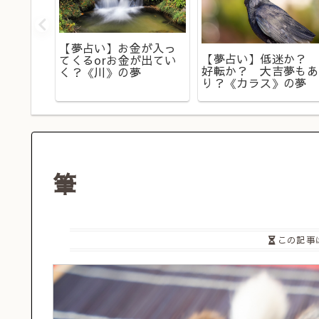
の暗
疲労の
【夢占い】お金が入っ
【夢占い】低迷か？
ヒー》
てくるorお金が出てい
好転か？ 大吉夢もあ
く？《川》の夢
り？《カラス》の夢
筆
この記事