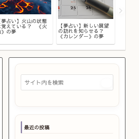
【夢占い】火山の状態
【夢占い】新しい展望
は覚えている？ 《火
【夢占
の訪れを知らせる？
山》の夢
やって
《カレンダー》の夢
《揚げ
最近の投稿