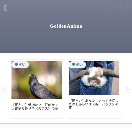
GoldenAnima
夢占い
夢占い
【
意
れ
【夢占い】あなたにとって大切な
ものをあらわす《鞄・バッグ》の
【夢占い】低迷か？ 好転か？
夢
大吉夢もあり？《カラス》の夢