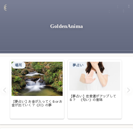
GoldenAnima
場所
夢占い
【夢占い】恋愛運がアップして
【
る？ 《匂い》の意味
い
いく
【夢占い】お金が入ってくるorお
意
・オ
金が出ていく？《川》の夢