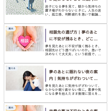
進む先が見えない朝に
迷子になる夢を見て、朝から気持ちの
置き場がわからないときに。人生の迷
い、孤立感、判断疲れを急いで結論づ
けず、足元を整え直すための案内ペー
ジです。
案内
相談先の選び方｜夢のあと
に不安が残るとき、どこへ
相談するか迷ったら
夢を見たあとに不安が強く残るとき、
相談先はどう選べばいいのか。急いで
決めなくて大丈夫、という前提で、自
分に合う相談先の見つけ方をやさしく
整理するページです。
整える
夢のあとに眠れない夜の案
内｜気持ちがざわついて眠
れないときに
夢を見たあとに気持ちがざわついて、
なかなか眠り直せない夜に。悪夢や気
になる夢を抱えたまま無理に答えを出
さず、少しずつ心と睡眠を整えるため
の案内ページです。
案内