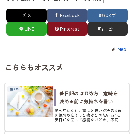
X
Facebook
はてブ
LINE
Pinterest
コピー
Neo
こちらもオススメ
整える
夢日記のはじめ方｜意味を
決める前に気持ちを書いて
みたいときに
夢を見たあと、意味を急いで決める前
に気持ちをそっと書きとめたい方へ。
夢日記を使って感情をほどき、不安を
やわらかく整理するための案内ページ
です。