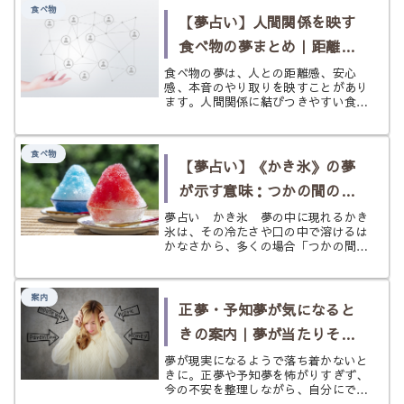
食べ物
【夢占い】人間関係を映す
食べ物の夢まとめ｜距離
感・安心感・本音のやり取
食べ物の夢は、人との距離感、安心
感、本音のやり取りを映すことがあり
りを読み解く
ます。人間関係に結びつきやすい食べ
物の夢を、食べ物別・状況別にていね
いに整理します。
食べ物
【夢占い】《かき氷》の夢
が示す意味：つかの間の喜
びと心の冷却
夢占い かき氷 夢の中に現れるかき
氷は、その冷たさや口の中で溶けるは
かなさから、多くの場合「つかの間の
喜び」「一時的な誘惑」そして「心の
冷却」を象徴します。 夢占いにおい
てかき氷は、あなたが現実世界で感じ
案内
ている束の間の幸福感や、感情をクー
正夢・予知夢が気になると
ル...
きの案内｜夢が当たりそう
で不安な夜に
夢が現実になるようで落ち着かないと
きに。正夢や予知夢を怖がりすぎず、
今の不安を整理しながら、自分にでき