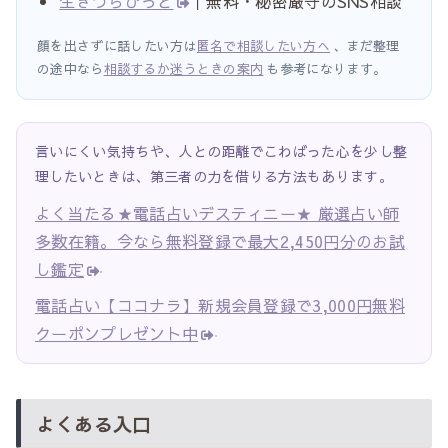
生きづらびっと
｜無料・秘密厳守のSNS相談
顔を出さずに話したい方は
匿名で相談したい方へ
、まだ整理
の途中なら
相談するか迷うときの案内
も参考になります。
言いにくい気持ちや、人との距離でこわばった心を少し整
理したいときは、第三者の力を借りる方法もあります。
よく当たる★電話占いデスティニー★ 厳選占い師
多数在籍。今なら無料登録で最大2,450円分のお試
し鑑定
電話占い【ココナラ】新規会員登録で3,000円無料
クーポンプレゼント中
よくある入口