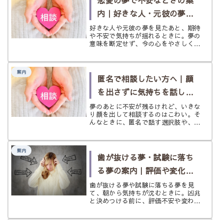
恋愛の夢で不安なときの案
内｜好きな人・元彼の夢に
気持ちが揺れたら
好きな人や元彼の夢を見たあと、期待
や不安で気持ちが揺れるときに。夢の
意味を断定せず、今の心をやさしく整
理し、必要に応じて次の選択肢へ案内
するページです。
案内
匿名で相談したい方へ｜顔
を出さずに気持ちを話した
いときに
夢のあとに不安が残るけれど、いきな
り顔を出して相談するのはこわい。そ
んなときに、匿名で話す選択肢や、無
理をしない進み方をやさしく整理する
ページです。
案内
歯が抜ける夢・試験に落ち
る夢の案内｜評価や変化へ
の不安が強いときに
歯が抜ける夢や試験に落ちる夢を見
て、朝から気持ちが沈むときに。凶兆
と決めつける前に、評価不安や変わり
目の緊張をほどき、今日を立て直すた
めの案内ページです。