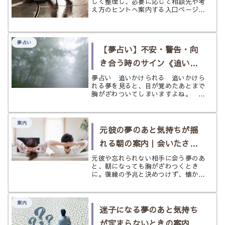
しく整理し、必要に応じて相談先や考
え方のヒントへ案内する入口ページで
す。悪夢、恋愛の夢、正夢、人間関係
の夢など、今の気持ちに近い場所から
進めます。
夢占い
【夢占い】不安・警告・向
き合う時のサイン《追いか
けられる》の夢
夢占い 追いかけられる 追いかけら
れる夢を見ると、目が覚めたあとまで
胸がざわついてしまいますよね。 息
が詰まるようで、怖くて、でもどこか
気になって、意味を知りたくなる夢で
もあります。 夢占いでは、追いか
案内
けられる夢は、不安・緊張・プレッシ
元彼の夢のあと気持ちが揺
ャ...
れる朝の案内｜会いたさと
未練を急いで決めないため
元彼や忘れられない相手に会う夢のあ
と、朝になっても胸がざわつくとき
に
に。復縁の予兆と決めつけず、懐かし
さや未練、今の寂しさをやわらかく見
分けるための案内ページです。
案内
迷子になる夢のあと気持ち
が定まらないときの案内｜