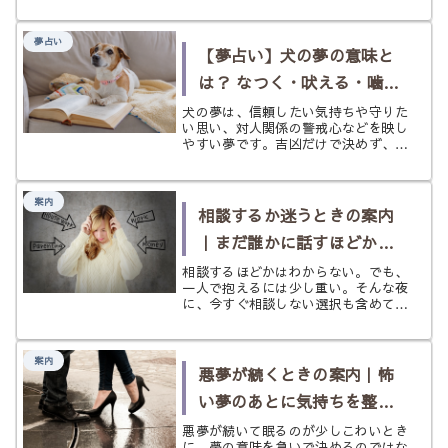
る整え方や次の読み先をやさしく案内
します。
夢占い
【夢占い】犬の夢の意味と
は？ なつく・吠える・噛ま
れる・追いかけられるなど
犬の夢は、信頼したい気持ちや守りた
い思い、対人関係の警戒心などを映し
状況別にやさしく解説
やすい夢です。吉凶だけで決めず、今
の心の状態をやわらかく読み解いてい
きましょう。
案内
相談するか迷うときの案内
｜まだ誰かに話すほどかわ
からない夜に
相談するほどかはわからない。でも、
一人で抱えるには少し重い。そんな夜
に、今すぐ相談しない選択も含めて、
自分に合う次の一歩をやさしく整理す
る案内ページです。
案内
悪夢が続くときの案内｜怖
い夢のあとに気持ちを整え
るために
悪夢が続いて眠るのが少しこわいとき
に。夢の意味を急いで決めるのではな