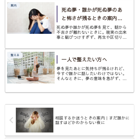
案内
死ぬ夢・誰かが死ぬ夢のあ
と怖さが残るときの案内｜
不吉さを抱え込まないため
死ぬ夢や誰かが死ぬ夢を見て、朝から
不吉さが離れないときに。現実の出来
に
事と結びつけすぎず、再生や区切りの
視点も含めて怖さをやわらかく扱うた
めの案内ページです。
整える
一人で整えたい方へ
夢を見たあとに気持ちが残るけれど、
今すぐ誰かに話したいわけではない。
そんなときに、夢の意味を急がず、ひ
とりで少しずつ気持ちを整えるための
入口ページです。
相談するか迷うときの案内｜まだ誰かに
話すほどかわからない夜に