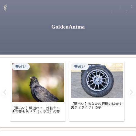
GoldenAnima
夢占い
夢占い
rお
【夢占い】あなたの行動力は大丈
夫？《タイヤ》の夢
【夢占い】低迷か？ 好転か？
【
大吉夢もあり？《カラス》の夢
れ