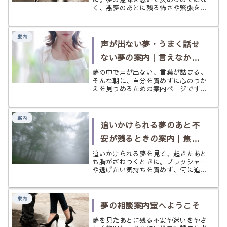
く、悪夢のあとに残る怖さや緊張をや
さしく整え、必要に応じて次の入口へ
つなぐ案内ページです。
案内
声が出ない夢・うまく話せ
ない夢の案内｜言えなかっ
た気持ちをほどきたいとき
夢の中で声が出ない、言葉が詰まる。
そんな朝に、自分を責めずに心のつか
に
えを見つめるための案内ページです。
対人ストレスや本音の飲み込みやすさ
を、少しずつ整える入口をまとめまし
た。
案内
追いかけられる夢のあと不
安が残るときの案内｜焦り
と圧をほどきたい夜に
追いかけられる夢を見て、起きたあと
も胸がざわつくときに。プレッシャー
や逃げたい気持ちを責めず、何に追わ
れているのかをやさしく整理するため
の案内ページです。
案内
夢の相談案内室へようこそ
夢を見たあとに残る不安や迷いをやさ