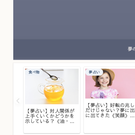
食べ物
夢占い
違うと
【夢占い】好転の兆し
《調味
だけじゃない？夢に出
【夢占い】対人関係が
の夢
に出てきた《笑顔》の
上手くいくかどうかを
意味は？
示している？《油・オ
イル》の夢