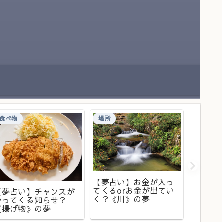
食べ物
場所
夢占い
【夢占
ップし
【夢占い】お金が入っ
い》の
てくるorお金が出てい
【夢占い】チャンスが
く？《川》の夢
やってくる知らせ？
《揚げ物》の夢