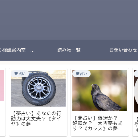
夢の相談案内室｜夢のあとに残る不安や迷いをやさしく整理する場所
読み物一覧
お問い合わせ
夢占い
夢占い
【夢占い】あなたの行
【夢占い】低迷か？
動力は大丈夫？《タイ
好転か？ 大吉夢もあ
ヤ》の夢
り？《カラス》の夢