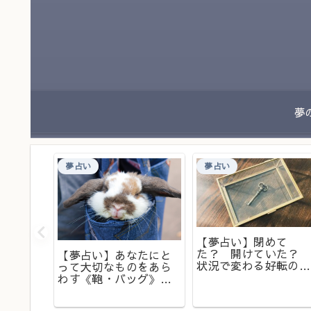
夢占い
夢占い
【夢占い】閉めて
た？ 開けていた？
の状態
【夢占い】あなたにと
状況で変わる好転の兆
 《火
って大切なものをあら
し。夢の中での《鍵》
わす《鞄・バッグ》の
の意味とは？
夢