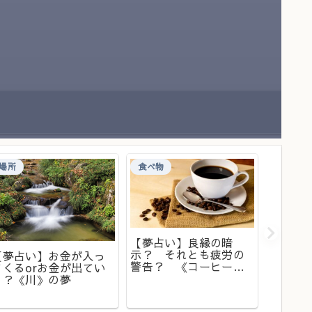
場所
食べ物
食べ物
【夢占い】良縁の暗
【夢占
示？ それとも疲労の
意味が
【夢占い】お金が入っ
警告？ 《コーヒー》
料・ス
てくるorお金が出てい
の夢
く？《川》の夢