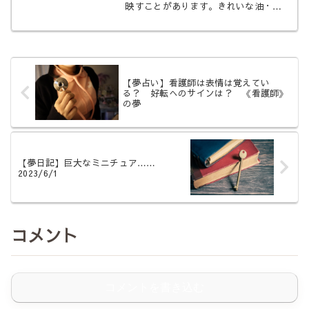
油の状態を状況別にひもと
映すことがあります。きれいな油・焦
がす・火が通らない・油がはねる・火
く
を消すなど状況別にやわらかく読み解
きます。
【夢占い】看護師は表情は覚えてい
る？ 好転へのサインは？ 《看護師》
の夢
【夢日記】巨大なミニチュア……
2023/6/1
コメント
コメントを書き込む