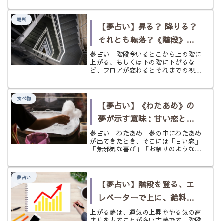
も前に遡ることになるそうです。日本
でも日本書紀にハシバミから抽出した
場所
という記載があることから、古くか
【夢占い】昇る？ 降りる？
ら...
それとも転落？《階段》の
夢
夢占い 階段今いるとこから上の階に
上がる、もしくは下の階に下がるな
ど、フロアが変わるとそれまでの視点
が大きく変わることがありますよね。
上の階に行けば、遠くまで見渡すこと
ができるかもしれないし、 下の階に
食べ物
行けば、地下へと潜り、秘密の場所に
【夢占い】《わたあめ》の
行...
夢が示す意味：甘い恋と無
邪気な喜び、そして儚さを
夢占い わたあめ 夢の中にわたあめ
が出てきたとき、そこには「甘い恋」
見つめるサイン
「無邪気な喜び」「お祭りのような非
日常感」「子ども心」「ふわふわした
期待」「一時的な幸せ」「儚い関係」
といった意味が込められている場合が
夢占い
あります。 わたあめは、砂糖からで
【夢占い】階段を登る、エ
き...
レベーターで上に、給料が
上がるは運気上昇のサイ
上がる夢は、運気の上昇ややる気の高
まりを表すことが多い吉夢です。階段