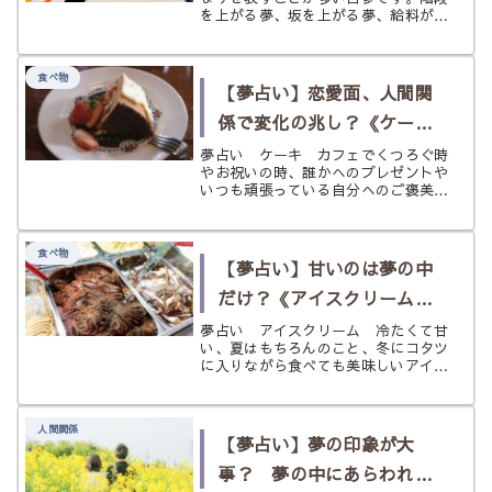
ン？〈上がる・登る〉夢
を上がる夢、坂を上がる夢、給料が上
がる夢、這い上がる夢などを状況別に
わかりやすく解説します。
食べ物
【夢占い】恋愛面、人間関
係で変化の兆し？《ケー
キ》の夢
夢占い ケーキ カフェでくつろぐ時
やお祝いの時、誰かへのプレゼントや
いつも頑張っている自分へのご褒美の
時など、ケーキは普段の生活の中にあ
る食べ物というよりは、少し特別で、
豪華な印象を受けますよね。 もし、
食べ物
そんなケーキが夢の中にあらわれたと
【夢占い】甘いのは夢の中
し...
だけ？《アイスクリーム》
の夢
夢占い アイスクリーム 冷たくて甘
い、夏はもちろんのこと、冬にコタツ
に入りながら食べても美味しいアイス
クリームはお好きですか？ アイスク
リームは季節問わず私達を楽しませて
くれる魅力的なお菓子です。 食べす
人間関係
ぎるとお腹を壊してしまうかもしれな
【夢占い】夢の印象が大
い...
事？ 夢の中にあらわれた