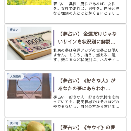
《異性》の意味とは？
夢占い 異性 男性であれば、女性
を。女性であれば、男性を。自分と異
なる性別の人とはとかく目にとまり気
になるものです。 何気なく街を歩い
ている時、電車に乗っている時、車を
運転している時、カフェでくつろいで
夢占い
いる時、思わず目を奪われるような魅
【夢占い】 金運だけじゃな
力的...
いサインを状況別に解説
〈札束〉の夢
札束の夢は金運アップの吉夢とは限り
ません。もらう、拾う、燃える、隠
す、数えるなど状況別に、ネガティ
ブ・ポジティブ両面の意味をやさしく
解説。前向きに活かすためのヒントも
紹介します。
人間関係
【夢占い】《好きな人》が
あなたの夢にあらわれ
た！ その意味とは？
夢占い 好きな人 好きな気持ちを持
っていても、現実世界ではそれほどの
仲でもないし、自分の方から言い出せ
るほどの勇気もない。 そんな時に、
ふと好きな人が夢に出てきたとした
ら、夢の中の出来事とはいえ、嬉しい
食べ物
気持ちになったり、幸せな気分になっ
【夢占い】《キウイ》の夢
たり...