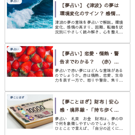
夢占い
は、マスカルポーネのなめらかなクリ
【夢占い】《津波》の夢は
ーム、...
環境変化のサイン？ 感情の
高まりと転機を状況別に読
津波の夢の意味を夢占いで解説。環境
変化、感情の高まり、困難、転機を状
む
況別にやさしく読み解き、心を整える
ヒントまで紹介します。
夢占い
【夢占い】恋愛・情熱・警
告までわかる？ 〈赤〉の
夢
夢占いで赤い夢にはどんな意味がある
のでしょうか。赤は情熱、恋愛、生命
力を表す一方で、怒りや警告、焦りを
暗示することもあります。この記事で
は、赤の夢の基本的な意味から、赤い
服・赤い花・赤い空など状況別の意味
夢ことほぎ
まで、わかりやすく解説します。
【夢ことほぎ】財布｜安心
感・境界線・「持ち歩く価
値」の象徴をやさしく解説
夢占い 札束 お金 財布は、夢の中
で何を象徴しやすいのでしょうか。
ひとことで言えば、「自分の近くに置
いておきたい価値」です。 お金、身