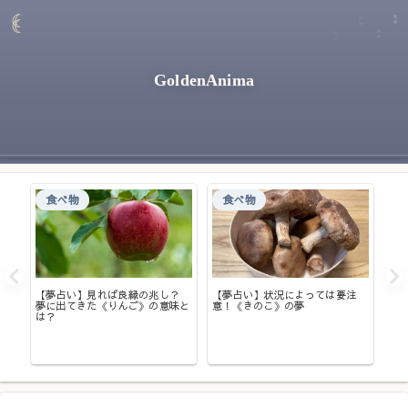
GoldenAnima
食べ物
食べ物
【夢占い】見れば良縁の兆し？
【夢占い】状況によっては要注
夢に出てきた《りんご》の意味と
意！《きのこ》の夢
大丈
【
は？
る