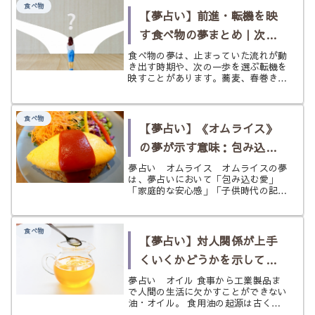
食べ物
【夢占い】前進・転機を映
す食べ物の夢まとめ｜次の
一歩を選び取り、流れを動
食べ物の夢は、止まっていた流れが動
き出す時期や、次の一歩を選ぶ転機を
かすサイン
映すことがあります。蕎麦、春巻き、
チュロス、とんかつ、揚げ物の夢か
ら、前進の気配と切り替わりの意味を
やさしく読み解きます。
食べ物
【夢占い】《オムライス》
の夢が示す意味：包み込む
愛と子供時代の安心感
夢占い オムライス オムライスの夢
は、夢占いにおいて「包み込む愛」
「家庭的な安心感」「子供時代の記
憶」「可能性が形になること」「自分
らしい創造性」を表す夢です。 オム
ライスは、ケチャップライスを卵でや
食べ物
さしく包んだ料理です。卵は夢占いで
【夢占い】対人関係が上手
可能性...
くいくかどうかを示してい
る？《油・オイル》の夢
夢占い オイル 食事から工業製品ま
で人間の生活に欠かすことができない
油・オイル。 食用油の起源は古く、
オリーブオイルなどは紀元前3000年