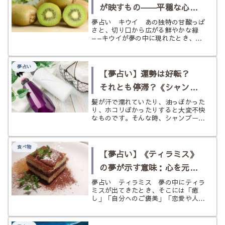
が映すもの――平穏な心
と、運気が動き出すサイン
夢占い キウイ あの独特の甘酸っぱ
さと、切り口から広がる鮮やかな緑
を状況別に読み解く
——キウイが夢の中に現れたとき、な
んとなく不思議な印象が残った方も多
いかもしれません。 夢占いにおいて
キウイは、精神的な平穏や運気の好転
夢占い
を告げるものとして知られています。
【夢占い】運勢は好転？
今の...
それとも停滞？《シャンプ
ー》の夢
髪が汗で濡れていたり、油っぽかった
り、ホコリぽかったりすると大変不快
なものです。そんな時、シャンプーで
頭を洗うと髪がスッキリするだけでな
く、気分も変わるものですよね。 シ
ャンプーをする、髪を洗う、頭を洗
食べ物
う、という行為は日常的な何気ない行
【夢占い】《ティラミス》
動で...
の夢が示す意味：心を元気
づけるご褒美と、大人の恋
夢占い ティラミス 夢の中にティラ
ミスが出てきたとき、そこには「癒
のサイン
し」「自分へのご褒美」「恋愛や人間
関係の甘さとほろ苦さ」「気持ちを立
て直す力」といった意味が込められて
いる場合があります。 ティラミス