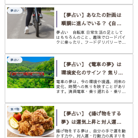
分証、カード、鍵のようなものと結び
つく財布は、単なる小物ではなく、安
夢占い
心感、自分の輪郭、生活を回す力を持
【夢占い】あなたの計画は
ち...
順調に進んでいる？《自転
車》の夢
夢占い 自転車 日常生活の足として
はもちろんのこと、趣味でロードバイ
クに乗ったり、フードデリバリーで大
きなバックを担いで乗ったりと、手軽
に移動できて、荷物も運べる自転車は
大変便利なものです。 特に都市部に
夢占い
住んでいる人などは、自動車よりも自
【夢占い】《電車の夢》は
転...
環境変化のサイン？ 焦りと
転機を状況別にひもとく
電車の夢は、今の環境や境遇、将来の
変化、時間への焦りを映すことがあり
ます。満員電車・乗り遅れる・乗り換
える・知らない駅など状況別にやさし
く読み解きます。
食べ物
【夢占い】《揚げ物をする
夢》は運気上昇と対人運の
サイン？ 段取り・火加減・
揚げ物をする夢は、自分の手で運を動
かす力や、対人運・行動力の高まりを