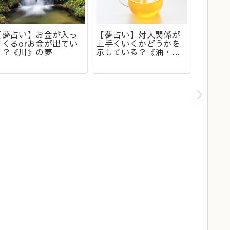
【夢占い】お金が入っ
【夢占い】対人関係が
【夢占
てくるorお金が出てい
上手くいくかどうかを
る？ 
く？《川》の夢
示している？《油・オ
《階段
イル》の夢