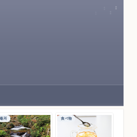
場所
食べ物
場所