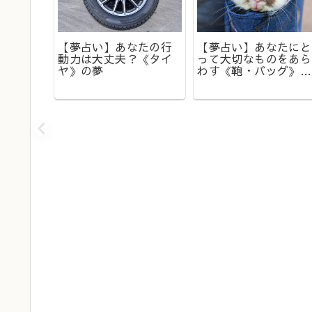
て
いた？
【夢占い】あなたの行
【夢占い】あなたにと
転の兆
動力は大丈夫？《タイ
って大切なものをあら
《鍵》
ヤ》の夢
わす《鞄・バッグ》の
夢