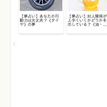
の暗
疲労の
【夢占い】あなたの行
【夢占い】対人関係が
ヒー》
動力は大丈夫？《タイ
上手くいくかどうかを
ヤ》の夢
示している？《油・オ
イル》の夢