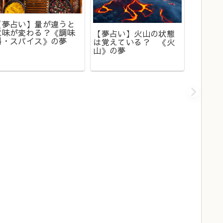
【夢占い】量が違うと
【夢占
意味が変わる？《調味
ては要
【夢占い】火山の状態
料・スパイス》の夢
こ》の
は覚えている？ 《火
山》の夢