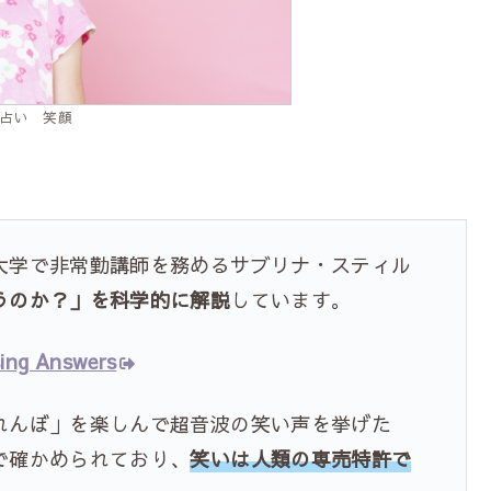
占い 笑顔
学で非常勤講師を務めるサブリナ・スティル
うのか？」を科学的に解説
しています。
sing Answers
んぼ」を楽しんで超音波の笑い声を挙げた
で確かめられており、
笑いは人類の専売特許で