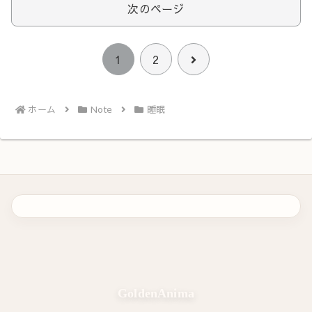
次のページ
次
1
2
へ
ホーム
Note
睡眠
GoldenAnima