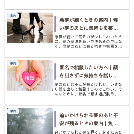
目の緊張をほどき、今日を立て直すた
めの案内ページです。
案内
悪夢が続くときの案内｜怖
い夢のあとに気持ちを整え
るために
悪夢が続いて眠るのが少しこわいとき
に。夢の意味を急いで決めるのではな
く、悪夢のあとに残る怖さや緊張をや
さしく整え、必要に応じて次の入口へ
つなぐ案内ページです。
案内
匿名で相談したい方へ｜顔
を出さずに気持ちを話した
いときに
夢のあとに不安が残るけれど、いきな
り顔を出して相談するのはこわい。そ
んなときに、匿名で話す選択肢や、無
理をしない進み方をやさしく整理する
ページです。
案内
追いかけられる夢のあと不
安が残るときの案内｜焦り
と圧をほどきたい夜に
追いかけられる夢を見て、起きたあと