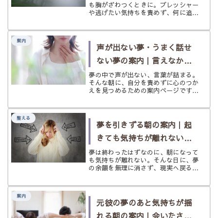
も胸がざわつくときに。プレッシャー
や逃げたい気持ちを責めず、何に追わ
れているのかをやさしく整理するため
の案内ページです。
案内
声が出ない夢・うまく話せ
ない夢の案内｜言えなかっ
た気持ちをほどきたいとき
夢の中で声が出ない、言葉が詰まる。
そんな朝に、自分を責めずに心のつか
に
えを見つめるための案内ページです。
対人ストレスや本音の飲み込みやすさ
を、少しずつ整える入口をまとめまし
た。
整える
夢を引きずる朝の案内｜起
きても気持ちが離れない日
に
夢は終わったはずなのに、朝になって
も気持ちが離れない。そんな日に、夢
の余韻を無理に消さず、現実へ戻るた
めの小さな整え方をやさしく案内する
ページです。
案内
元彼の夢のあと気持ちが揺
れる朝の案内｜会いたさと