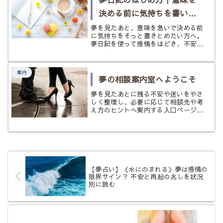
決める前に気持ちを書いて
みたいときに
夢を見たあと、意味を急いで決める前
に気持ちをそっと書きとめたい方へ。
夢日記を使って感情をほどき、不安を
やわらかく整理するための案内ページ
です。
案内
夢の相談案内室へようこそ
夢を見たあとに残る不安や迷いをやさ
しく整理し、必要に応じて相談先や考
え方のヒントへ案内する入口ページで
す。悪夢、恋愛の夢、正夢、人間関係
の夢など、今の気持ちに近い場所から
進めます。
【夢占い】《水にのまれる》夢は感情の
限界サイン？ 不安と再起の兆しを状況
別に読む