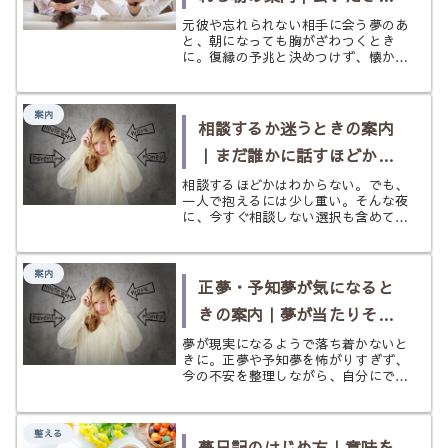
未練を急いで決めないため
元彼や忘れられない相手に会う夢のあ
と、朝になっても胸がざわつくとき
に
に。復縁の予兆と決めつけず、懐かし
さや未練、今の寂しさをやわらかく見
分けるための案内ページです。
案内
相談するか迷うときの案内
｜まだ誰かに話すほどかわ
からない夜に
相談するほどかはわからない。でも、
一人で抱えるには少し重い。そんな夜
に、今すぐ相談しない選択も含めて、
自分に合う次の一歩をやさしく整理す
る案内ページです。
案内
正夢・予知夢が気になると
きの案内｜夢が当たりそう
で不安な夜に
夢が現実になるようで落ち着かないと
きに。正夢や予知夢を怖がりすぎず、
今の不安を整理しながら、自分にでき
る整え方や次の読み先をやさしく案内
します。
整える
夢日記のはじめ方｜意味を