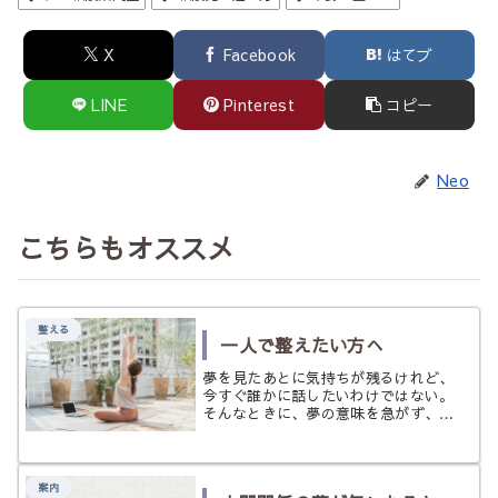
X
Facebook
はてブ
LINE
Pinterest
コピー
Neo
こちらもオススメ
整える
一人で整えたい方へ
夢を見たあとに気持ちが残るけれど、
今すぐ誰かに話したいわけではない。
そんなときに、夢の意味を急がず、ひ
とりで少しずつ気持ちを整えるための
入口ページです。
案内