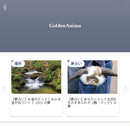
GoldenAnima
場所
夢占い
【夢占い】お金が入ってくるorお
【夢占い】あなたにとって大切な
【
金が出ていく？《川》の夢
ものをあらわす《鞄・バッグ》の
る
 そ
夢
の夢