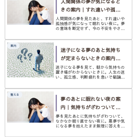
人間関係の夢が気になると
きの案内｜すれ違いや孤独
感が心に残る夜に
人間関係の夢を見たあと、すれ違いや
孤独感が気になって眠れない夜に。夢
の意味を断定せず、今の不安をやさし
く整理し、必要に応じて次の選択肢へ
案内するページです。
案内
迷子になる夢のあと気持ち
が定まらないときの案内｜
進む先が見えない朝に
迷子になる夢を見て、朝から気持ちの
置き場がわからないときに。人生の迷
い、孤立感、判断疲れを急いで結論づ
けず、足元を整え直すための案内ペー
ジです。
整える
夢のあとに眠れない夜の案
内｜気持ちがざわついて眠
れないときに
夢を見たあとに気持ちがざわついて、
なかなか眠り直せない夜に。悪夢や気
になる夢を抱えたまま無理に答えを出
さず、少しずつ心と睡眠を整えるため
の案内ページです。