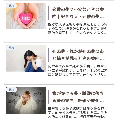
案内
恋愛の夢で不安なときの案
内｜好きな人・元彼の夢に
気持ちが揺れたら
好きな人や元彼の夢を見たあと、期待
や不安で気持ちが揺れるときに。夢の
意味を断定せず、今の心をやさしく整
理し、必要に応じて次の選択肢へ案内
するページです。
案内
死ぬ夢・誰かが死ぬ夢のあ
と怖さが残るときの案内｜
不吉さを抱え込まないため
死ぬ夢や誰かが死ぬ夢を見て、朝から
不吉さが離れないときに。現実の出来
に
事と結びつけすぎず、再生や区切りの
視点も含めて怖さをやわらかく扱うた
めの案内ページです。
案内
歯が抜ける夢・試験に落ち
る夢の案内｜評価や変化へ
の不安が強いときに
歯が抜ける夢や試験に落ちる夢を見
て、朝から気持ちが沈むときに。凶兆
と決めつける前に、評価不安や変わり