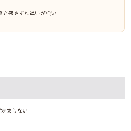
孤立感やすれ違いが強い
が定まらない
る