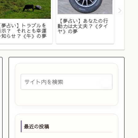
【夢占
た？ 
【夢占い】あなたの行
【夢占い】トラブルを
状況で
動力は大丈夫？《タイ
暗示？ それとも幸運
し。夢
ヤ》の夢
の知らせ？《牛》の夢
の意味
最近の投稿