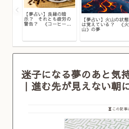
【夢占い】良縁の暗
示？ それとも疲労の
【夢占い】火山の状態
迷か？
警告？ 《コーヒー》
は覚えている？ 《火
夢もあ
の夢
山》の夢
の夢
迷子になる夢のあと気
｜進む先が見えない朝
この記事