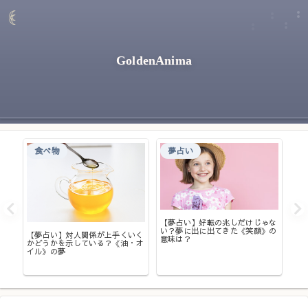
GoldenAnima
食べ物
夢占い
【夢占い】好転の兆しだけじゃな
い？夢に出に出てきた《笑顔》の
【夢占い】対人関係が上手くいく
【
意味は？
かどうかを示している？《油・オ
る
くる
イル》の夢