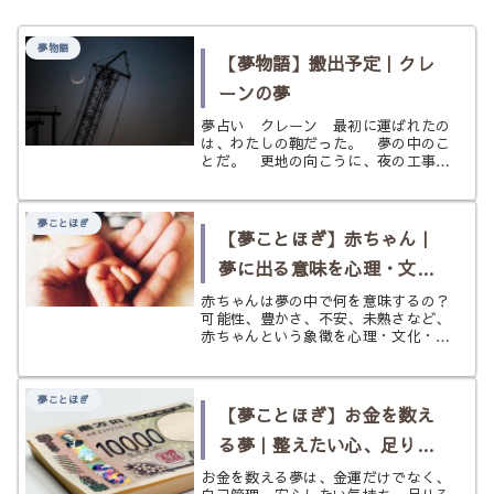
夢物語
【夢物語】搬出予定｜クレ
ーンの夢
夢占い クレーン 最初に運ばれたの
は、わたしの鞄だった。 夢の中のこ
とだ。 更地の向こうに、夜の工事現
場があった。建設途中のビルの骨組み
のあいだから、長いクレーンのアーム
だけが空へ伸びている。 先端の赤い
夢ことほぎ
灯が、暗い空気の中でゆっくり点滅し
【夢ことほぎ】赤ちゃん｜
て...
夢に出る意味を心理・文
化・象徴からやさしく解説
赤ちゃんは夢の中で何を意味するの？
可能性、豊かさ、不安、未熟さなど、
赤ちゃんという象徴を心理・文化・夢
占いの視点からやさしく読み解きま
す。
夢ことほぎ
【夢ことほぎ】お金を数え
る夢｜整えたい心、足りる
か不安な心をやさしく解説
お金を数える夢は、金運だけでなく、