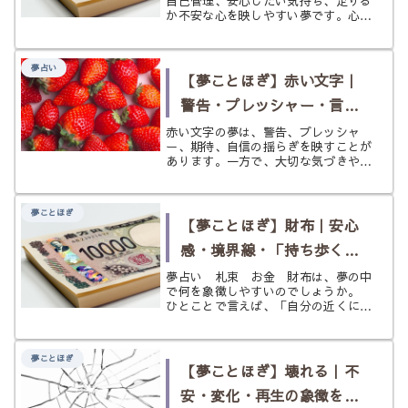
自己管理、安心したい気持ち、足りる
か不安な心を映しやすい夢です。心
理・文化・象徴の視点からやさしく読
み解きます。
夢占い
【夢ことほぎ】赤い文字｜
警告・プレッシャー・言え
ない本音の象徴をやさしく
赤い文字の夢は、警告、プレッシャ
ー、期待、自信の揺らぎを映すことが
解説
あります。一方で、大切な気づきや本
音の浮上を示す場合も。心理・文化・
夢占いの視点からやさしく読み解きま
す。
夢ことほぎ
【夢ことほぎ】財布｜安心
感・境界線・「持ち歩く価
値」の象徴をやさしく解説
夢占い 札束 お金 財布は、夢の中
で何を象徴しやすいのでしょうか。
ひとことで言えば、「自分の近くに置
いておきたい価値」です。 お金、身
分証、カード、鍵のようなものと結び
つく財布は、単なる小物ではなく、安
夢ことほぎ
心感、自分の輪郭、生活を回す力を持
【夢ことほぎ】壊れる｜不
ち...
安・変化・再生の象徴をや