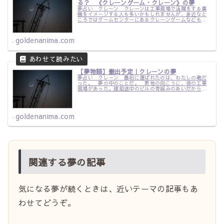
る？ 《クレーンゲーム・クレーン》の夢
夢占い クレーン クレーンは工事現場で活躍をする重
機をイメージする人も多いかもしれませんが、身近なと
ころではゲームセンターにあるクレーンゲームなどもあ
ります。 何かを操作し、掴んで持ち上げる。そんな装
置であるクレーンが夢に出てきたとしたら、...
goldenanima.com
【夢物語】搬出予定｜クレーンの夢
夢占い クレーン 最初に運ばれたのは、わたしの鞄だ
った。 夢の中のことだ。 更地の向こうに、夜の工事
現場があった。建設途中のビルの骨組みのあいだから、
長いクレーンのアームだけが空へ伸びている。 先端の
赤い灯が、暗い空気の中でゆっくり点滅して...
goldenanima.com
関連する夢の記事
気になる夢が続くときは、近いテーマの記事もあ
わせてどうぞ。