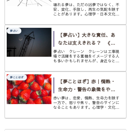
さしく解説
壊れる夢は、ただの凶夢ではなく、不
安、変化、手放し、再生の気配を映す
ことがあります。心理学・日本文化・
海外の見方から、「壊れる」という象
徴をやさしく読み解きます。
夢占い
【夢占い】大きな責任、あ
なたは支えきれる？ 《ク
レーンゲーム・クレーン》
夢占い クレーン クレーンは工事現
場で活躍をする重機をイメージする人
の夢
も多いかもしれませんが、身近なとこ
ろではゲームセンターにあるクレーン
ゲームなどもあります。 何かを操作
し、掴んで持ち上げる。そんな装置で
夢ことほぎ
あるクレーンが夢に出てきたとした
【夢ことほぎ】赤｜情熱・
ら、...
生命力・警告の象徴をやさ
しく解説
赤い夢は、恋愛、情熱、生命力を映す
一方で、怒りや焦り、警告のサインに
なることもあります。心理学・文化・
夢占いの視点から「赤」の象徴をやさ
しく読み解きます。