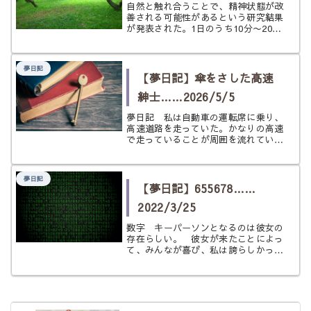
自然と触れ合うことで、精神状態が改
善される可能性があるという研究結果
が発表された。1日のうち10分〜20分
ほど自然の多い場所で座ったり歩いた
りするとよい。心拍数や血圧の改善、
コルチゾールの低下、気分の向上など
夢日記
が得られる。
【夢日記】傘をさした高速
紳士……2026/5/5
夢日記 私は自動車の運転席に乗り、
高速道路を走っていた。かなりの高速
で走っていることが周囲を流れていく
景色からも容易に想像できた。 車は
それほど大きくない。たぶん軽自動車
だと思う。助手席には友人を乗せてい
夢日記
た。 どこに向かっているのか？ 特
【夢日記】655678……
に...
2022/3/25
数字 キーパーソンとなるのは彼女の
存在らしい。 彼女が来たことによっ
て、みんなが喜び、私は誇らしかっ
た。 彼女はある数字を言った。
「655678」と。 それが何を意味す
るのかはわからない。 すると私達の
元にもう一人、彼女によく似た女の子
がや...