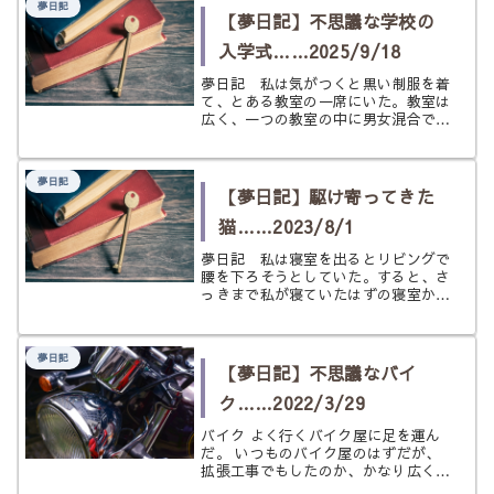
夢日記
所に席を設け、仕切りを作り、舞台の
【夢日記】不思議な学校の
よ...
入学式……2025/9/18
夢日記 私は気がつくと黒い制服を着
て、とある教室の一席にいた。教室は
広く、一つの教室の中に男女混合でか
なり多くの生徒が座っていた。私はど
うやら四列目にいるらしいの。 前に
も後ろにもかなりの数の生徒がいる。
夢日記
今日はどうやら初日、入学の日らし
【夢日記】駆け寄ってきた
い。...
猫……2023/8/1
夢日記 私は寝室を出るとリビングで
腰を下ろそうとしていた。すると、さ
っきまで私が寝ていたはずの寝室か
ら、一匹の猫が走ってきて私のもとに
やってきたのだ。 これはおかし
い。 私は一瞬、疑問に思う。 そも
夢日記
そも、うちでは猫は買っていないし、
【夢日記】不思議なバイ
寝室には...
ク……2022/3/29
バイク よく行くバイク屋に足を運ん
だ。 いつものバイク屋のはずだが、
拡張工事でもしたのか、かなり広くな
っている。 いつもの店長さんと世間