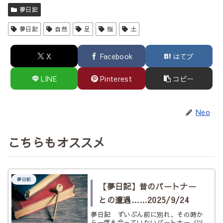
夢日記
夢日記
自然
足
指
土
X
Facebook
はてブ
LINE
Pinterest
コピー
Neo
こちらもオススメ
夢日記
【夢日記】昔のパートナー
との遭遇……2025/9/24
夢日記 ずいぶん前に別れ、その時か
ら一度も会っていないパートナー（以