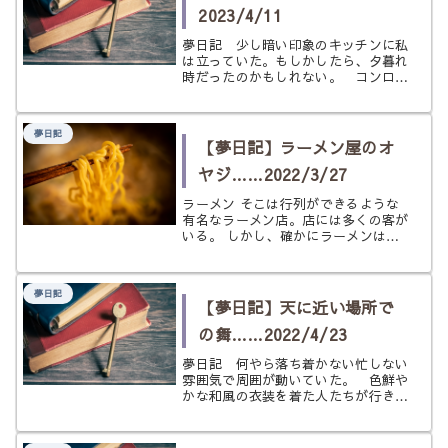
2023/4/11
夢日記 少し暗い印象のキッチンに私
は立っていた。もしかしたら、夕暮れ
時だったのかもしれない。 コンロに
は黒い天ぷら鍋が置かれ、火に掛けら
れていた。 鍋には温度計もつけられ
ていて、油の温度を知ることができ
夢日記
た。 おそらくこれから調理をするた
【夢日記】ラーメン屋のオ
めに...
ヤジ……2022/3/27
ラーメン そこは行列ができるような
有名なラーメン店。店には多くの客が
いる。 しかし、確かにラーメンはう
まいのかもしれないが、店主はかなり
の無愛想な親父である。 そこで働く
人（おそらく弟子）は大変だ。お客が
夢日記
食べ残して帰ろうものなら、その店主
【夢日記】天に近い場所で
に...
の舞……2022/4/23
夢日記 何やら落ち着かない忙しない
雰囲気で周囲が動いていた。 色鮮や
かな和風の衣装を着た人たちが行き来
をしている。 そこはどこかの歴史を
感じさせる建物で、所謂天守閣のよう
な場所だと直感的に思った。 その場