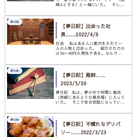
降Aとする）と一緒にいた。 そして
親密な関係になっていた。どうしてそ
んなことをしたのだろう？ 私は夢の
中で疑問を覚えた。こんなことをして
夢日記
はいけなかったはずだと焦りを感じて
【夢日記】出会った社
い...
長……2022/4/8
社長 私はある人に案内をされて一
人の人物と出会った。 紹介されたの
は50〜60代の男性である。なんで
も、武道が好きな会社の社長さんらし
く、この度本を出し（どんな本なのか
は不明）雑誌でも特集をされたそう
夢日記
だ。 私をここに案内してくれた人物
【夢日記】恩師……
は、...
2023/5/30
夢日記 私は、夢の中で仲間と風呂
（旅館にあるような風呂場）に入って
いた。 そこで昔お世話になっていた
恩師の話をしていた。私の仲間は私の
恩師について全く知らない（現実世界
でも知らない）ため、昔話をするよう
夢日記
にその人の話を始めた。 昔の記憶が
【夢日記】不慣れなデリバ
思い...
リー……2022/3/23