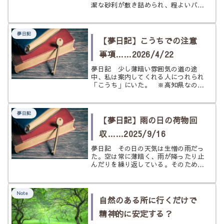
潔な砂利が敷き詰められ、程よいバラ
ンスで植物が植えられている。 そこ
は神社のようだった。 私は幾人かの
仲間と神社にお参りにきていたらし
夢日記
い。 本殿から離れ、分社をめぐり帰
【夢日記】こうちでの注意
って...
事項……2026/4/22
夢日記 少し薄暗い雰囲気の道の途
中、私は案内してくれる人につれられ
「こうち」にいた。 ※高知県なの
か、高い場所の高地なのか言葉だけな
のでわからない、どちらの意味もあり
そうな感じだった。 そこで私は何や
夢日記
ら注意するようにと告げられる。 そ
【夢日記】雨の日の荷物回
れは食...
収……2025/9/16
夢日記 その日の天気は生憎の雨だっ
た。空は常に薄暗く、雨が降ったり止
んだりを繰り返している。そのため、
今が何時なのか昼なのか夕方なのか錯
覚してしまいそうになる、そんな空模
様だった。 そんな中、私は車を運転
Note
して学校のような場所に向かってい
自然のある所に行くだけで
た。...
精神的に安定する？