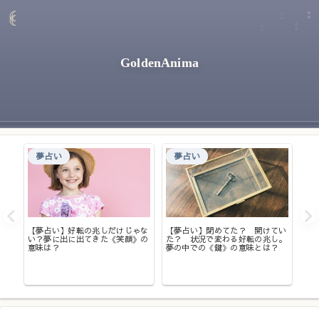
GoldenAnima
夢占い
夢占い
【夢占い】好転の兆しだけじゃな
【夢占い】閉めてた？ 開けてい
い？夢に出に出てきた《笑顔》の
た？ 状況で変わる好転の兆し。
れ
【
意味は？
夢の中での《鍵》の意味とは？
金