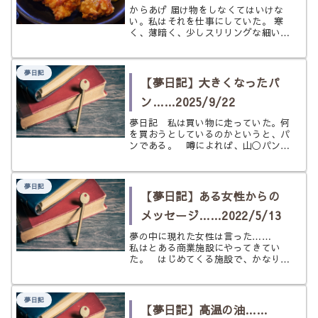
からあげ 届け物をしなくてはいけな
い。私はそれを仕事にしていた。 寒
く、薄暗く、少しスリリングな細い道
を通らなくては手にしたものを届ける
ことはできない。 一緒にこの仕事を
始めた仲間は苦戦をしているようだっ
夢日記
た。 私は仲間が届けようとしている
【夢日記】大きくなったパ
も...
ン……2025/9/22
夢日記 私は買い物に走っていた。何
を買おうとしているのかというと、パ
ンである。 噂によれば、山◯パンか
ら出ているスイート◯ール（クリーム
などが入っていない帽子のような形を
したパン）が大きくなったバージョン
夢日記
が売られるらしい。私はそれがほしか
【夢日記】ある女性からの
っ...
メッセージ……2022/5/13
夢の中に現れた女性は言った……
私はとある商業施設にやってきてい
た。 はじめてくる施設で、かなりの
大きさがあるように思う。そこの一角
にあるお店で私は紙を切ることにし
た。そのお店は人気店なのか、髪を切
夢日記
る人が複数人いた。 私が髪を切って
【夢日記】高温の油……
もらい...