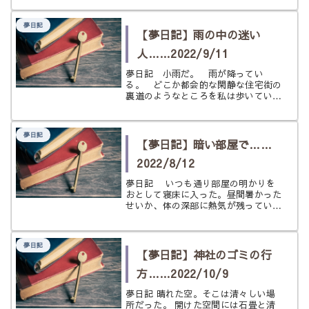
話をしていると、常連客もやってきて
私はその輪に入り話を聞いていた。
夢日記
しかし、今日は少しおかしい。変わっ
【夢日記】雨の中の迷い
た...
人……2022/9/11
夢日記 小雨だ。 雨が降ってい
る。 どこか都会的な閑静な住宅街の
裏道のようなところを私は歩いてい
た。 片手にはスマホ、もう片手には
何やら荷物を持っている。 どうやら
私はこの荷物をどこかに運ぼうとして
夢日記
いるらしかった。 ここは見たことの
【夢日記】暗い部屋で……
ない道だ...
2022/8/12
夢日記 いつも通り部屋の明かりを
おとして寝床に入った。昼間暑かった
せいか、体の深部に熱気が残っている
ような感じがする。 エアコンを強
めに設定しておいたが、それでも寝苦
しい。 電気を消して、横になって
夢日記
から気がついた。先程荷物を整理する
【夢日記】神社のゴミの行
た...
方……2022/10/9
夢日記 晴れた空。そこは清々しい場
所だった。 開けた空間には石畳と清