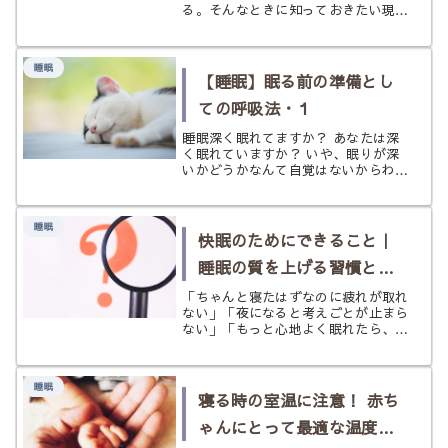
る。そんなときに知っておきたい現実
的な理由とスピリチュアルな意味、開
運につなげる恋愛との向き合い方をや
さしく解説します。
睡眠
【睡眠】眠る前の準備とし
ての呼吸法・１
睡眠深く眠れてますか？ あなたは深
く眠れていますか？ いや、眠りが深
いかどうかなんて自覚はないからわか
らない。 と思ったのであれば、起き
た時に疲れがしっかり取れています
か？こう聞かれると、起きてもなんだ
睡眠
か疲れが取れていないなんだかスッキ
快眠のためにできること｜
リし...
睡眠の質を上げる習慣と最
新研究・開運アドバイス
「ちゃんと寝たはずなのに疲れが取れ
ない」「夜になると考えごとが止まら
ない」「もっと心地よく眠れたら、毎
日が少しラクになるのに」 ――そん
なふうに感じることはありません
か。 睡眠は、ただ体を休める時間で
睡眠
はありません。 気分、集中力、感情
寝る時の室温に注意！ 赤ち
の安定...
ゃんにとって最適な温度