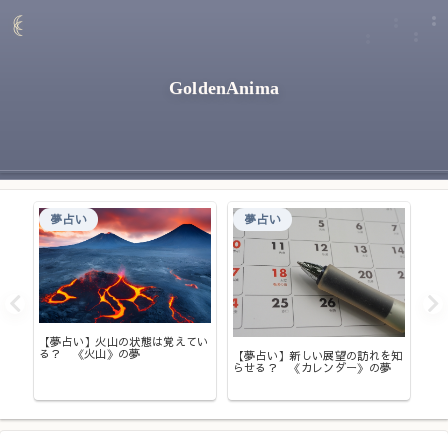
GoldenAnima
夢占い
夢占い
切な
【夢占い】火山の状態は覚えてい
》の
る？ 《火山》の夢
【夢占い】新しい展望の訪れを知
【
らせる？ 《カレンダー》の夢
大