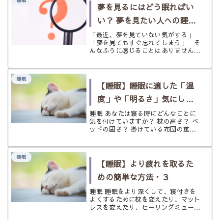
睡眠
中でセロトニンやメラトニンを作る材
夢を見るにはどう眠ればい
料...
い？ 夢を見たい人への睡眠
案内｜科学的にわかってい
「最近、夢を見ていない気がする」
「夢を見てもすぐ忘れてしまう」 そ
るコツ
んなふうに感じることはありません
か？ 夢に興味はあるけど、そもそも
あんまり夢を見ない。夢を見るにはど
うしたら良いのでしょうか？ 科学的
睡眠
な研究では、多くの人は眠っているあ
【睡眠】睡眠に適した「温
いだに...
度」や「明るさ」気にして
る？
睡眠 あなたは寝る時にどんなことに
気を付けていますか？ 枕の高さ？ ベ
ッドの固さ？ 掛けている布団の重さ
も重要ですよね？ アロマでリラッ
クスしたり、ヒーリングミュージック
をかけたり……よりよく、しっかりと
睡眠
寝るためには色々と条件が必要とい
【睡眠】より疲れを取るた
う...
めの簡単な方法・３
睡眠 睡眠をより深くして、寝付きを
よくするために枕を変えたり、マット
レスを変えたり、ヒーリングミュージ
ックを聞いたり……それでも寝付きが