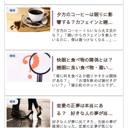
ている……そんな言葉を耳にすること
もあります。 マグネシウムは、体
睡眠
の中で筋肉や神経の働き、エネルギー
夕方のコーヒーは眠りに影
代...
響する？カフェインと睡眠
の関係を根拠ベースで紹介
「夕方のコーヒーくらいなら大丈夫か
な？」「眠いからカフェインを飲んで
いるのに、夜は寝つけなくなる…」
そんなふうに、カフェインとの付き合
い方に迷う方はとても多いです。 カ
フェインには、眠気をやわらげたり、
睡眠
集中力を保ったりするメリットがあり
快眠と食べ物の関係とは？
ま...
睡眠に良い食べ物・悪い食
べ物・栄養素
「夜に何を食べるか眠りやすさは関係
がある？」 「お酒を飲めば寝付きが
いい？」「寝る前のホットミルクがい
いて聞いたことある」 などなど、今
回は食事と睡眠に注目していきたい思
います。 よりより睡眠と取るため
睡眠
に、どんな食事をしたら良いのでしょ
恋愛の正夢は本当にあ
う？...
る？ 好きな人の夢が当た
る理由と意味を考える
好きな人が夢に出てきた、元彼の夢が
現実になった、恋愛の正夢が気にな