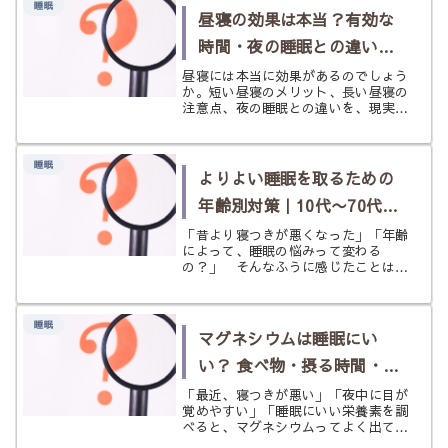
睡眠
なげるヒントをお届けします。
昼寝の効果は本当？有効な
時間・夜の睡眠との違い・
開運につながる休み方
昼寝には本当に効果があるのでしょう
か。短い昼寝のメリット、長い昼寝の
注意点、夜の睡眠との違いを、現実的
な視点とスピリチュアルな視点の両方
からやさしく解説。最後に開運につな
がる昼寝のコツも紹介します。
睡眠
よりよい睡眠を取るための
年齢別対策｜10代〜70代で
変わる眠り方
「昔より寝つきが悪くなった」「年齢
によって、睡眠の悩みって変わる
の？」 そんなふうに感じたことはあ
りませんか。 睡眠の基本はどの年代
でも大切ですが、眠りにくくなる理由
や年齢によって少しずつ変わりま
睡眠
す。 10代は体内時計のずれ、30代
マグネシウムは睡眠にい
は仕事...
い？ 食べ物・摂る時間・向
いている人を解説
「最近、寝つきが悪い」「夜中に目が
覚めやすい」「睡眠にいい栄養素を調
べると、マグネシウムってよく出てく
る」 日本人はマグネシウムが不足し