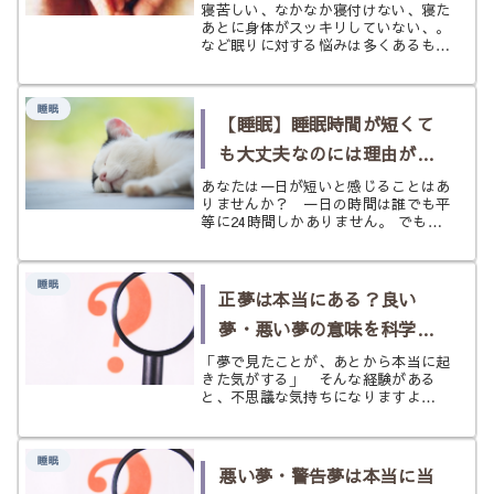
は？
寝苦しい、なかなか寝付けない、寝た
あとに身体がスッキリしていない、。
など眠りに対する悩みは多くあるもの
です。 これは何も大人ばかりの問題
ではありません。一日の内で多くを寝
て過ごしている赤ちゃんにとっても重
睡眠
要なことなのです。 もし、あなたの
【睡眠】睡眠時間が短くて
お...
も大丈夫なのには理由があ
った？
あなたは一日が短いと感じることはあ
りませんか？ 一日の時間は誰でも平
等に24時間しかありません。 でも、
やることは年々増えていく。 仕事、
趣味、やりたいこと、やらなくてはい
けないこと。そのすべてを24時間の
睡眠
中に詰め込まなくてはいけない状況
正夢は本当にある？良い
に...
夢・悪い夢の意味を科学と
スピリチュアル両面から考
「夢で見たことが、あとから本当に起
きた気がする」 そんな経験がある
える
と、不思議な気持ちになりますよ
ね。 少し怖くなることもあれば、
「もしかして何かのサイン？」と感じ
ることもあると思います。 正夢は昔
睡眠
から神秘的なものとして語られてきま
悪い夢・警告夢は本当に当
したが、現...