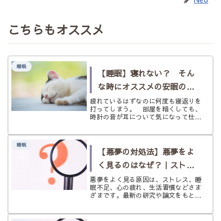
こちらもオススメ
睡眠
【睡眠】寝れない？ そん
な時にオススメの安眠のツ
ボを紹介！
疲れているはずなのに何度も寝返りを
打ってしまう。 部屋を暗くしても、
時計の音が耳について気になって仕方
がない。時間が過ぎるほどに眠気より
も焦りが出てきてしまう。いけないと
わかっていても、ついつい暗い部屋で
睡眠
スマホを確認。 気が付けば、三十分
【悪夢の対処法】悪夢をよ
一...
く見るのはなぜ？｜ストレ
ス・生活習慣・心の状態と
悪夢をよく見る原因は、ストレス、睡
眠不足、心の疲れ、生活習慣などさま
の関係
ざまです。最新の研究や論文をもと
に、悪夢の意味と対策をやさしく解
説。現実的な考察とスピリチュアルな
見方の両方から、心を整えて開運につ