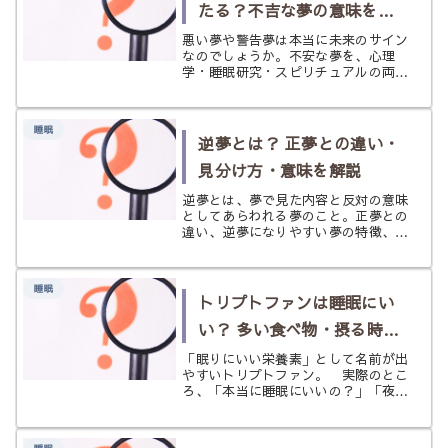
たる？不吉な夢の意味を現
実とスピリチュアルの両面
悪い夢や警告夢は本当に未来のサイン
なのでしょうか。不安な夢を、心理
からやさしく解説
学・睡眠研究・スピリチュアルの両面
からやさしく解説。怖い夢を開運につ
なげる実践法も紹介します。
睡眠
逆夢とは？ 正夢との違い・
見分け方・意味を解説
逆夢とは、夢で見た内容と反対の意味
としてあらわれる夢のこと。正夢との
違い、逆夢になりやすい夢の特徴、見
分け方、見た後の受け取り方まで、や
さしく丁寧に解説します。
睡眠
トリプトファンは睡眠にい
い？ 多い食べ物・摂る時
間・相性の良い栄養素をや
「眠りにいい栄養素」として名前が出
やすいトリプトファン。 実際のとこ
さしく解説
ろ、「本当に睡眠にいいの？」「夜に
食べればいいの？」「サプリじゃなく
ても大丈夫？」と気になる方も多いと
思います。 トリプトファンは、体の