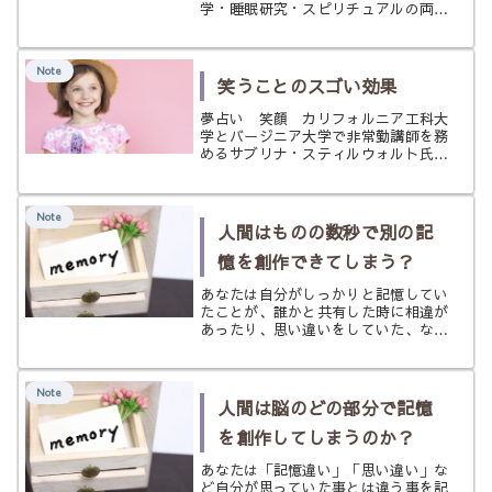
学・睡眠研究・スピリチュアルの両面
からやさしく解説。怖い夢を開運につ
なげる実践法も紹介します。
Note
笑うことのスゴい効果
夢占い 笑顔 カリフォルニア工科大
学とバージニア大学で非常勤講師を務
めるサブリナ・スティルウォルト氏
が、「人間はいったいなぜ笑うの
か？」を科学的に解説しています。
Why Do We Laugh? Science Has
Note
Surprising...
人間はものの数秒で別の記
憶を創作できてしまう？
あなたは自分がしっかりと記憶してい
たことが、誰かと共有した時に相違が
あったり、思い違いをしていた、なん
てことはありませんか？ カメラで撮
っていたり、録音していたりしていれ
ば別ですが、人間の記憶というものは
Note
大変曖昧で、真実を別なものを思い込
人間は脳のどの部分で記憶
ん...
を創作してしまうのか？
あなたは「記憶違い」「思い違い」な
ど自分が思っていた事とは違う事を記