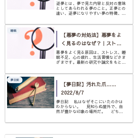
逆夢とは、夢で見た内容と反対の意味
としてあらわれる夢のこと。正夢との
違い、逆夢になりやすい夢の特徴、見
分け方、見た後の受け取り方まで、や
さしく丁寧に解説します。
睡眠
【悪夢の対処法】悪夢をよ
く見るのはなぜ？｜ストレ
ス・生活習慣・心の状態と
悪夢をよく見る原因は、ストレス、睡
眠不足、心の疲れ、生活習慣などさま
の関係
ざまです。最新の研究や論文をもと
に、悪夢の意味と対策をやさしく解
説。現実的な考察とスピリチュアルな
見方の両方から、心を整えて開運につ
夢日記
なげるヒントをお届けします。
【夢日記】汚れた爪……
2022/8/7
夢日記 私はなぜそこにいたのかは
わからない。 見知らぬ屋外で、自
然が豊かな印象の場所だ。 どちら
かと言えば、気温は暑い方だと思う。
私は薄着で裸足だった。 顔の知ら
ない知り合いとそこにいたのである
が、なぜそこにいたのか理由はわから
ない...