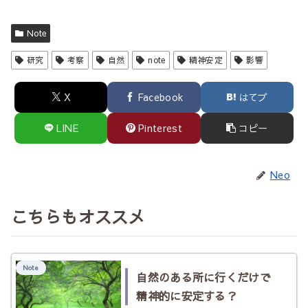
Note
研究
考察
自然
note
精神安定
影響
X
Facebook
はてブ
LINE
Pinterest
コピー
Neo
こちらもオススメ
Note
自然のある所に行くだけで
精神的に安定する？