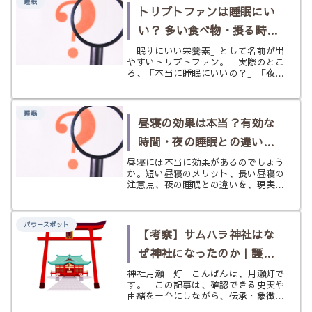
睡眠
から神秘的なものとして語られてきま
トリプトファンは睡眠にい
したが、現...
い？ 多い食べ物・摂る時
間・相性の良い栄養素をや
「眠りにいい栄養素」として名前が出
やすいトリプトファン。 実際のとこ
さしく解説
ろ、「本当に睡眠にいいの？」「夜に
食べればいいの？」「サプリじゃなく
ても大丈夫？」と気になる方も多いと
思います。 トリプトファンは、体の
睡眠
中でセロトニンやメラトニンを作る材
昼寝の効果は本当？有効な
料...
時間・夜の睡眠との違い・
開運につながる休み方
昼寝には本当に効果があるのでしょう
か。短い昼寝のメリット、長い昼寝の
注意点、夜の睡眠との違いを、現実的
な視点とスピリチュアルな視点の両方
からやさしく解説。最後に開運につな
がる昼寝のコツも紹介します。
パワースポット
【考察】サムハラ神社はな
ぜ神社になったのか｜護符
から祭祀へ――守りの文字
神社月瀬 灯 こんばんは、月瀬灯で
す。 この記事は、確認できる史実や
が、守りの神様になるまで
由緒を土台にしながら、伝承・象徴・
月瀬灯自身の考察や想像も交えて読み
を考える