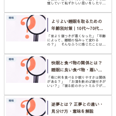
憶していて恥ずかしい思いをしたり、
失敗してしまったりということはあり
ませんか？ 例えば、 好きなアイド
ルの〇〇が所属しているグループはA
睡眠
だった、と思っていたら実は同じ系列
よりよい睡眠を取るための
の...
年齢別対策｜10代〜70代で
変わる眠り方
「昔より寝つきが悪くなった」「年齢
によって、睡眠の悩みって変わる
の？」 そんなふうに感じたことはあ
りませんか。 睡眠の基本はどの年代
でも大切ですが、眠りにくくなる理由
や年齢によって少しずつ変わりま
睡眠
す。 10代は体内時計のずれ、30代
快眠と食べ物の関係とは？
は仕事...
睡眠に良い食べ物・悪い食
べ物・栄養素
「夜に何を食べるか眠りやすさは関係
がある？」 「お酒を飲めば寝付きが
いい？」「寝る前のホットミルクがい
いて聞いたことある」 などなど、今
回は食事と睡眠に注目していきたい思
います。 よりより睡眠と取るため
睡眠
に、どんな食事をしたら良いのでしょ
逆夢とは？ 正夢との違い・
う？...
見分け方・意味を解説