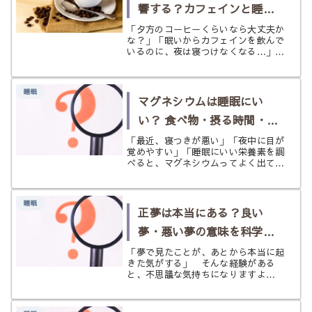
響する？カフェインと睡眠
の関係を根拠ベースで紹介
「夕方のコーヒーくらいなら大丈夫か
な？」「眠いからカフェインを飲んで
いるのに、夜は寝つけなくなる…」
そんなふうに、カフェインとの付き合
い方に迷う方はとても多いです。 カ
フェインには、眠気をやわらげたり、
睡眠
集中力を保ったりするメリットがあり
マグネシウムは睡眠にい
ま...
い？ 食べ物・摂る時間・向
いている人を解説
「最近、寝つきが悪い」「夜中に目が
覚めやすい」「睡眠にいい栄養素を調
べると、マグネシウムってよく出てく
る」 日本人はマグネシウムが不足し
ている……そんな言葉を耳にすること
もあります。 マグネシウムは、体
睡眠
の中で筋肉や神経の働き、エネルギー
正夢は本当にある？良い
代...
夢・悪い夢の意味を科学と
スピリチュアル両面から考
「夢で見たことが、あとから本当に起
きた気がする」 そんな経験がある
える
と、不思議な気持ちになりますよ
ね。 少し怖くなることもあれば、
「もしかして何かのサイン？」と感じ
ることもあると思います。 正夢は昔