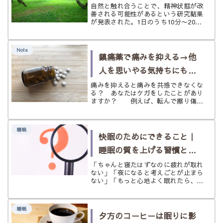
自然と触れ合うことで、精神状態が改
善される可能性があるという研究結果
が発表された。1日のうち10分〜20分
ほど自然の多い場所で座ったり歩いた
りするとよい。心拍数や血圧の改善、
コルチゾールの低下、気分の向上など
Note
が得られる。
鎮痛薬で痛みを抑える→他
人を思いやる気持ちにも影
響？
痛みを抑えると痛みを共感できなくな
る？ あなたはケガをしたことがあり
ますか？ 例えば、転んで擦り傷を
作ったとか、どこかに体をぶつけたと
か、刃物で手を切ってしまったと
か……普通に生活をしていれば、これ
睡眠
らの出来事は普通に生活をしていれば
快眠のためにできること｜
一度は...
睡眠の質を上げる習慣と最
新研究・開運アドバイス
「ちゃんと寝たはずなのに疲れが取れ
ない」「夜になると考えごとが止まら
ない」「もっと心地よく眠れたら、毎
日が少しラクになるのに」 ――そん
なふうに感じることはありません
か。 睡眠は、ただ体を休める時間で
睡眠
はありません。 気分、集中力、感情
夕方のコーヒーは眠りに影
の安定...