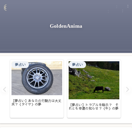
GoldenAnima
夢占い
夢占い
し？
【
味と
た
【夢占い】あなたの行動力は大丈
夢
夫？《タイヤ》の夢
【夢占い】トラブルを暗示？ そ
れとも幸運の知らせ？《牛》の夢