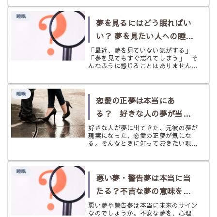
解いたものです。 定説ではない見方
や諸説ある内容も含みますので、ひと
睡眠
つの読み物としてお楽しみくださ
夢を見るにはどう眠ればい
い。 ...
い？ 夢を見たい人への睡眠
案内｜科学的にわかってい
「最近、夢を見ていない気がする」
「夢を見てもすぐ忘れてしまう」 そ
るコツ
んなふうに感じることはありません
か？ 夢に興味はあるけど、そもそも
あんまり夢を見ない。夢を見るにはど
うしたら良いのでしょうか？ 科学的
睡眠
な研究では、多くの人は眠っているあ
恋愛の正夢は本当にあ
いだに...
る？ 好きな人の夢が当た
る理由と意味を考える
好きな人が夢に出てきた、元彼の夢が
現実になった、恋愛の正夢が気にな
る。そんなときに知っておきたい現実
的な理由とスピリチュアルな意味、開
運につなげる恋愛との向き合い方をや
さしく解説します。
睡眠
悪い夢・警告夢は本当に当
たる？不吉な夢の意味を現
実とスピリチュアルの両面
悪い夢や警告夢は本当に未来のサイン
なのでしょうか。不安な夢を、心理
からやさしく解説