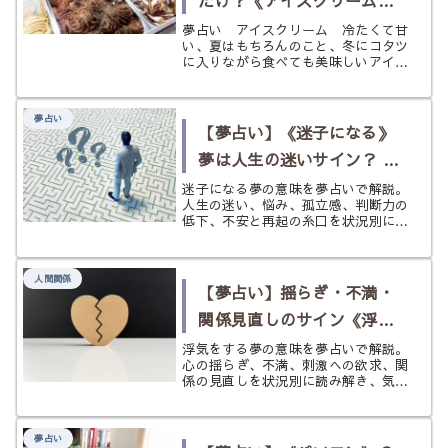
の夢
夢占い アイスクリーム 冷たくて甘
い、夏はもちろんのこと、冬にコタツ
に入りながら食べても美味しいアイス
クリームはお好きですか？ アイスク
リームは季節問わず私達を楽しませて
くれる魅力的なお菓子です。 食べす
夢占い
ぎるとお腹を壊してしまうかもしれな
【夢占い】《迷子になる》
い...
夢は人生の迷いサイン？ 不
安と再起の糸口を状況別に
迷子になる夢の意味を夢占いで解説。
人生の迷い、悩み、孤立感、判断力の
読む
低下、不安と再起の糸口を状況別にや
さしく読み解きます。
人間関係
【夢占い】揺らぎ・不満・
関係見直しのサイン《浮気
をする》の夢
浮気をする夢の意味を夢占いで解説。
心の揺らぎ、不満、刺激への欲求、関
係の見直しを状況別に読み解き、気持
ちを整えるヒントまでやさしく紹介し
ます。
夢占い