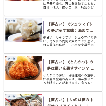
は不安や変化、再出発を映すことも。
自分・他人・抱っこ・家・病気など状
況別に意味をやさしく解説し、前向き
なヒントも添えて紹介します。
食べ物
【夢占い】《シュウマイ》
の夢が示す意味：温めてき
た本音と対人運、小さな幸
夢占い しゅうまい シュウマイの夢
は、あなたの内側で温めてきた思い、
運の兆し
対人関係の広がり、小さな幸運が形に
なり始めているサインです。シュウマ
イは薄い皮で具を包み、蒸して仕上げ
る点心です。 中身を完全に隠すので
食べ物
はなく、上部が開いた形で整えられる
【夢占い】《とんかつ》の
こ...
夢は願いを通すサイン？ 仕
事運・金運・踏ん張りどこ
とんかつの夢は、目標達成への意欲、
仕事運や金運の高まり、踏ん張りどこ
ろを状況別にひもとく
ろを映すことがあります。食べる・作
る・揚げる・冷めている・捨てるなど
状況別に、やわらかく読み解きます。
食べ物
【夢占い】甘いのは夢の中
だけ？《アイスクリーム》