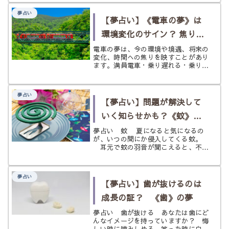
夜ふかしをして、そのまま寝落ちをし
て朝を迎えたり…… 会社や学校に行
夢占い
かなくてはいけないという憂鬱さを
【夢占い】《電車の夢》は
感...
環境変化のサイン？ 焦りと
転機を状況別にひもとく
電車の夢は、今の環境や境遇、将来の
変化、時間への焦りを映すことがあり
ます。満員電車・乗り遅れる・乗り換
える・知らない駅など状況別にやさし
く読み解きます。
夢占い
【夢占い】問題が解決して
いく知らせかも？《蚊》の
夢
夢占い 蚊 夏になると気になるの
が、いつの間にか侵入してくる蚊。
耳元で蚊の羽音が聞こえると、不快
なことこの上ないですよね。現実世界
では迷惑な存在である蚊ですが、それ
が夢の中にあらわれたとしたら、そこ
夢占い
にはどんな意味が隠されているのでし
【夢占い】歯が抜けるのは
ょ...
成長の証？ 《歯》の夢
夢占い 歯が抜ける あなたは歯にど
んなイメージを持っていますか？ 悔
しい時に噛みしめる、笑った時に白い