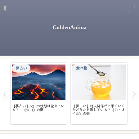
GoldenAnima
夢占い
食べ物
てい
【
し。
る
【夢占い】火山の状態は覚えてい
【夢占い】対人関係が上手くいく
は？
る？ 《火山》の夢
かどうかを示している？《油・オ
イル》の夢