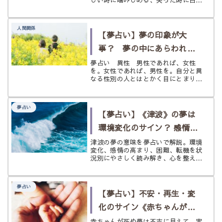
歯が見える、歯に衣着せぬ発言をした
り、歯牙にもかけないや歯が浮くよう
なセリフを言うこともあるかもしれま
人間関係
せん。 歯には悔しい時、嬉しい時、
【夢占い】夢の印象が大
大...
事？ 夢の中にあらわれた
《異性》の意味とは？
夢占い 異性 男性であれば、女性
を。女性であれば、男性を。自分と異
なる性別の人とはとかく目にとまり気
になるものです。 何気なく街を歩い
ている時、電車に乗っている時、車を
運転している時、カフェでくつろいで
夢占い
いる時、思わず目を奪われるような魅
【夢占い】《津波》の夢は
力的...
環境変化のサイン？ 感情の
高まりと転機を状況別に読
津波の夢の意味を夢占いで解説。環境
変化、感情の高まり、困難、転機を状
む
況別にやさしく読み解き、心を整える
ヒントまで紹介します。
夢占い
【夢占い】不安・再生・変
化のサイン《赤ちゃんが死
ぬ》夢の意味
赤ちゃんが死ぬ夢は不吉に見えて、実