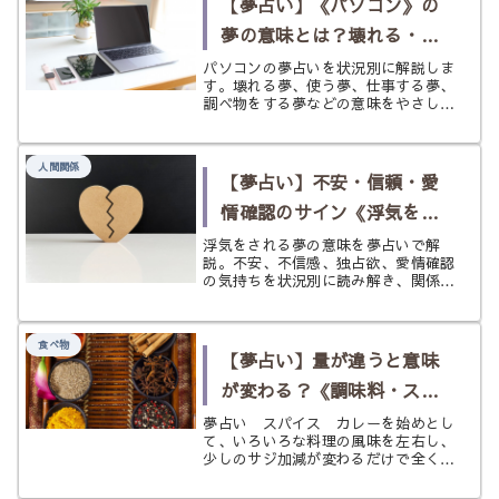
【夢占い】《パソコン》の
夢の意味とは？壊れる・使
う・仕事するなど状況別に
パソコンの夢占いを状況別に解説しま
す。壊れる夢、使う夢、仕事する夢、
解説
調べ物をする夢などの意味をやさしく
紹介。不安な夢にも前向きなアドバイ
スを添えてわかりやすくまとめまし
た。
人間関係
【夢占い】不安・信頼・愛
情確認のサイン《浮気をさ
れる》の夢
浮気をされる夢の意味を夢占いで解
説。不安、不信感、独占欲、愛情確認
の気持ちを状況別に読み解き、関係を
穏やかに整えるヒントまでやさしく紹
介します。
食べ物
【夢占い】量が違うと意味
が変わる？《調味料・スパ
イス》の夢
夢占い スパイス カレーを始めとし
て、いろいろな料理の風味を左右し、
少しのサジ加減が変わるだけで全く違
う表情を見せるスパイスに魅了される
人も多いのではないでしょうか？ 料