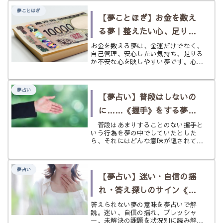
理を趣味にしている人や料理を仕事に
夢ことほぎ
している人でもなければ多種多様なス
【夢ことほぎ】お金を数え
パ...
る夢｜整えたい心、足りる
か不安な心をやさしく解説
お金を数える夢は、金運だけでなく、
自己管理、安心したい気持ち、足りる
か不安な心を映しやすい夢です。心
理・文化・象徴の視点からやさしく読
み解きます。
夢占い
【夢占い】普段はしないの
に……《握手》をする夢の
意味とは？
普段はあまりすることのない握手と
いう行為を夢の中でしていたとした
ら、それにはどんな意味が隠されてい
るのでしょう？ 夢の中で交わした握
手について掘り下げていきたいと思い
ます。
夢占い
【夢占い】迷い・自信の揺
れ・答え探しのサイン《答
えられない》の夢
答えられない夢の意味を夢占いで解
説。迷い、自信の揺れ、プレッシャ
ー、未解決の課題を状況別に読み解