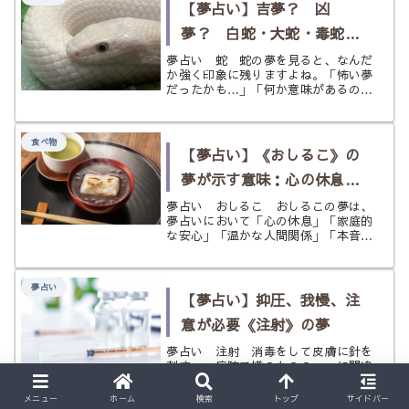
【夢占い】吉夢？ 凶
夢？ 白蛇・大蛇・毒蛇・
たくさん出る〈蛇〉の夢
夢占い 蛇 蛇の夢を見ると、なんだ
か強く印象に残りますよね。「怖い夢
だったかも…」「何か意味があるのか
な？」と気になって調べたくなる方も
多いと思います。 夢占いで蛇は、生
命力、幸運、金運、再生、成長を象徴
食べ物
する一方で、危険、脅威、対人トラブ
【夢占い】《おしるこ》の
ル...
夢が示す意味：心の休息と
温かな縁のサイン
夢占い おしるこ おしるこの夢は、
夢占いにおいて「心の休息」「家庭的
な安心」「温かな人間関係」「本音の
回復」「小さな幸運」を表す夢で
す。 おしるこは、小豆あんを甘く煮
た温かい汁物に、餅や白玉などを合わ
夢占い
せて味わう和の甘味です。寒い季節、
【夢占い】抑圧、我慢、注
正月、...
意が必要《注射》の夢
夢占い 注射 消毒をして皮膚に針を
刺す。 病院で嫌のものの一つに間違
いなく注射は入ることでしょう。 こ
れは大人子供関係なく、苦手な人は多
メニュー
ホーム
検索
トップ
サイドバー