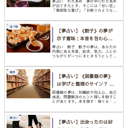
邪気な喜び、そして儚さを
夢占い わたあめ 夢の中にわたあめ
が出てきたとき、そこには「甘い恋」
見つめるサイン
「無邪気な喜び」「お祭りのような非
日常感」「子ども心」「ふわふわした
期待」「一時的な幸せ」「儚い関係」
といった意味が込められている場合が
食べ物
あります。 わたあめは、砂糖からで
【夢占い】《餃子》の夢が
き...
示す意味：本音を包む心と
対人運、行動力の高まり
夢占い 餃子 餃子の夢は、あなたの
内側にある本音、欲求、気力、人との
つながりが一つにまとまろうとしてい
るサインです。餃子は肉や野菜など複
数の具材を皮で包み、焼く、ゆでる、
揚げるといった火の力で仕上げる料理
場所
です。そのため夢占いでは、ばらばら
【夢占い】《図書館の夢》
だ...
は学びと整理のサイン？ 知
識と成長を状況別にひもと
図書館の夢は、知識欲や向上心、自己
成長、問題解決のヒント探しを映すこ
く
とがあります。本を探す・借りる・返
す・迷う・眠るなど状況別にやさしく
読み解きます。
夢占い
【夢占い】出会ったのは好