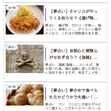
に商品を売り込んでくる。 そのプロ
ともなれば、ついついこちらも乗せら
食べ物
れて、この商品を買わなくてはいけな
【夢占い】チャンスがやっ
い...
てくる知らせ？《揚げ物》
の夢
夢占い 揚げ物 カロリーが高い、脂
っこい、美味しい……ダイエット最中
の人なら、これほど背徳感のある食べ
物もないでしょう。 肉も野菜も穀物
も、とにかく油で揚げてしまえば美味
しいご馳走になってしまいます。 一
夢占い
方で自分で作ろうとすると想像以上の
【夢占い】自制心と冒険心
手...
がせめぎ合う？《海賊》の
夢
夢占い 海賊 海賊……といえば、海
の荒くれ者、海の盗賊と言った恐ろし
い存在でありますが、有名アニメ作品
や映画作品の影響もあり、本来の海賊
より仲間思いで人情味があったり、義
賊的な立ち回りをする海賊などを思い
食べ物
浮かべる人も多いかと思います。 現
【夢占い】夢の中で食べら
実...
れたかどうかで大違い！
《パン》の夢
夢占い パン コンビニや昔ながらの
パン屋さん、こだわりのベーカリーな