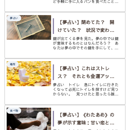
ど手軽に手に入るパンを食べたことが
ないという人はいないだろうし、食生
活に欠かせないものの一つと言えます
よね。 パンに特別なイメージといえ
夢占い
ば、あなたは何を思い浮かべます
【夢占い】閉めてた？ 開
か？ ...
けていた？ 状況で変わる
好転の兆し。夢の中での
鍵が出てくる夢を見た。夢の中では鍵
が意味するものとはなんだろう？ あ
《鍵》の意味とは？
なたは夢の中でその鍵を手にして、何
かを「開けた」？ それとも「閉め
た」？ それによってあなたの意味が
大きく違ってくるみたい……
場所
【夢占い】これはストレ
ス？ それとも金運アッ
プ？《トイレ》の夢
夢占い トイレ 急にトイレに行きた
くなって必死にトイレを探すけど見つ
からない。 見つけたと思ったら誰か
が使っていて入れなかった、汚すぎて
使う気になれなかった、自分が思って
いるいる以上に排泄の量が多くて驚い
食べ物
た……そんな夢を見たことはないでし
【夢占い】《わたあめ》の
ょ...
夢が示す意味：甘い恋と無