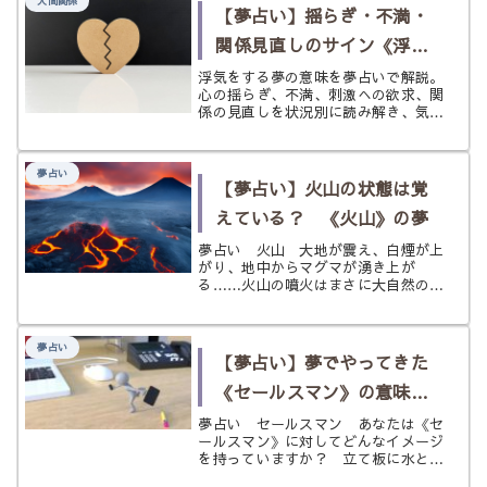
空の生物であるにも関わらず親しみの
【夢占い】揺らぎ・不満・
あ...
関係見直しのサイン《浮気
をする》の夢
浮気をする夢の意味を夢占いで解説。
心の揺らぎ、不満、刺激への欲求、関
係の見直しを状況別に読み解き、気持
ちを整えるヒントまでやさしく紹介し
ます。
夢占い
【夢占い】火山の状態は覚
えている？ 《火山》の夢
夢占い 火山 大地が震え、白煙が上
がり、地中からマグマが湧き上が
る……火山の噴火はまさに大自然の脅
威。私達人間の力ではどうすることも
できないほど強大なもので、その災禍
に巻き込まれれれば一瞬にして命を落
夢占い
としてしまうことでしょう。 とはい
【夢占い】夢でやってきた
え、そ...
《セールスマン》の意味と
は？
夢占い セールスマン あなたは《セ
ールスマン》に対してどんなイメージ
を持っていますか？ 立て板に水とい
った風に次ぎつぎに言葉を並べ、巧み