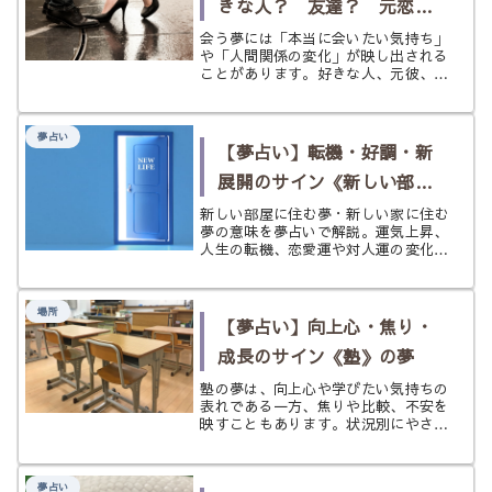
きな人？ 友達？ 元恋
人？ 何を知らせている？
会う夢には「本当に会いたい気持ち」
や「人間関係の変化」が映し出される
〈会う〉夢
ことがあります。好きな人、元彼、友
達、知らない人に会う夢の意味を、人
別・状況別・場所別にやさしく解説し
ます。
夢占い
【夢占い】転機・好調・新
展開のサイン《新しい部屋
に住む》の夢
新しい部屋に住む夢・新しい家に住む
夢の意味を夢占いで解説。運気上昇、
人生の転機、恋愛運や対人運の変化を
状況別に読み解き、チャンスを生かす
ヒントまでやさしく紹介します。
場所
【夢占い】向上心・焦り・
成長のサイン《塾》の夢
塾の夢は、向上心や学びたい気持ちの
表れである一方、焦りや比較、不安を
映すこともあります。状況別にやさし
く意味を読み解き、前向きに整えるヒ
ントまで解説します。
夢占い