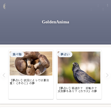
GoldenAnima
食べ物
夢占い
れと
【夢占い】状況によっては要注
【
》の
意！《きのこ》の夢
夢
は
【夢占い】低迷か？ 好転か？
大吉夢もあり？《カラス》の夢