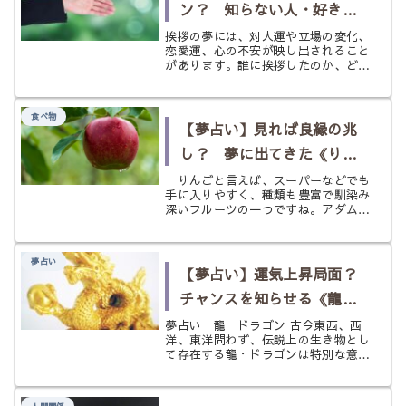
ン？ 知らない人・好きな
人・無視する〈挨拶〉の夢
挨拶の夢には、対人運や立場の変化、
恋愛運、心の不安が映し出されること
があります。誰に挨拶したのか、どん
な気持ちだったのかによって意味はさ
まざま。挨拶する夢・される夢・無視
する夢などをわかりやすく解説しま
食べ物
す。
【夢占い】見れば良縁の兆
し？ 夢に出てきた《りん
ご》の意味とは？
りんごと言えば、スーパーなどでも
手に入りやすく、種類も豊富で馴染み
深いフルーツの一つですね。アダムと
イブが食べた禁断の果実、有名企業の
名前やロゴ、など太古の昔から現代ま
で、りんごは人間にとって特別なフル
夢占い
ーツと言えるでしょう。 そんなりん
【夢占い】運気上昇局面？
ごが夢に出てきたとしたら、それには
チャンスを知らせる《龍・
どんなメッセージが隠されているので
しょうか？ りんごが登場する夢につ
ドラゴン》の夢
夢占い 龍 ドラゴン 古今東西、西
いてひも解いていきたいと思います。
洋、東洋問わず、伝説上の生き物とし
て存在する龍・ドラゴンは特別な意味
を持っているものです。 昔から伝承
が存在するだけでなく、ゲームやアニ
メ、漫画や映画などにも欠かせず、架
人間関係