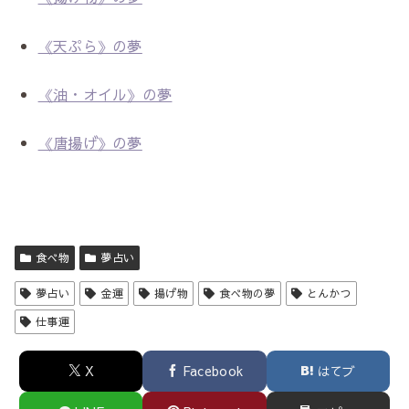
《天ぷら》の夢
《油・オイル》の夢
《唐揚げ》の夢
食べ物
夢占い
夢占い
金運
揚げ物
食べ物の夢
とんかつ
仕事運
X
Facebook
はてブ