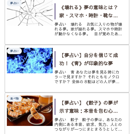
解きます。
夢占い
《壊れる》夢の意味とは？
家・スマホ・時計・靴など
状況別にわかる夢占い
夢占い 壊れる お気に入りの物が壊
れる夢。家が崩れる夢。スマホや時計
が動かなくなる夢。 目が覚めたあと
も、胸の奥にざらりとした違和感が残
ることがありますよね。 壊れる夢
は、夢占いでは運気の揺らぎ、対人関
夢占い
係のひずみ、心身の疲れ、そして環境
【夢占い】自分を信じて成
の変...
功！《青》が印象的な夢
夢占い 青 あなたは夢を見る時にカ
ラーで見ますか？ それともモノクロ
ですか？ 全体の８割ほどの人が夢を
カラーで見ているそうですが、特定の
色が鮮烈に印象に残る夢を見ることは
少ないかもしれません。 普段生活を
食べ物
していれば、多くの人が何気なく接し
【夢占い】《餃子》の夢が
て...
示す意味：本音を包む心と
対人運、行動力の高まり
夢占い 餃子 餃子の夢は、あなたの
内側にある本音、欲求、気力、人との
つながりが一つにまとまろうとしてい