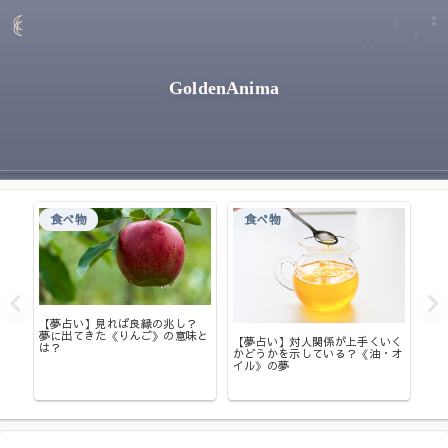
GoldenAnima
食べ物
食べ物
て
【夢占い】見れば良縁の兆し？
夢に出てきた《りんご》の意味と
【夢占い】対人関係が上手くいく
は？
かどうかを示している？《油・オ
【
イル》の夢
大