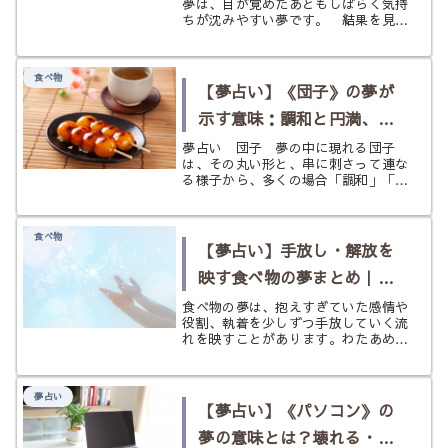
夢は、目が覚めたあともしばらく気持
ちが沈みやすい夢です。 結果を見た
瞬間の冷たさや、胸がきゅっと縮む感
じが残って、「何か悪いことの前触れ
かな」と不安になる人も多いでしょ
食べ物
う。 夢占いでは、試験に落ちる夢
【夢占い】《団子》の夢が
は、ス...
示す意味：調和と円満、そ
して心の繋がり
夢占い 団子 夢の中に現れる団子
は、その丸い形と、串に刺さって連な
る様子から、多くの場合「調和」「円
満」「心の繋がり」を象徴します。
夢占いにおいて団子は、あなたの人間
関係や、心の状態における安定と満足
食べ物
感を映し出す鏡となることが多いで
【夢占い】手放し・解放を
す。 ...
映す食べ物の夢まとめ｜重
さをほどき、心を軽くする
食べ物の夢は、抱えすぎていた感情や
役割、執着を少しずつ手放していく流
サイン
れを映すことがあります。わたあめ、
かき氷、抹茶、スフレ、まずいと感じ
る夢から、心を軽くする解放のサイン
をやさしく読み解きます。
夢占い
【夢占い】《パソコン》の
夢の意味とは？壊れる・使