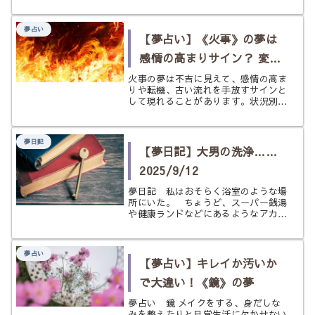
るサインです。餃子は肉や野菜など複
数の具材を皮で包み、焼く、ゆでる、
揚げるといった火の力で仕上げる料理
夢占い
です。そのため夢占いでは、ばらばら
【夢占い】《火事》の夢は
だ...
感情の高まりサイン？ 変化
と再生の気配を状況別にひ
火事の夢は不吉に見えて、感情の高ま
りや転機、古い流れを手放すサインと
もとく
して現れることがあります。状況別に
やさしくひもときます。
夢日記
【夢日記】大男の洗浄……
2025/9/12
夢日記 私はおそらく浴室のような場
所にいた。 ちょうど、スーパー銭湯
や健康ランドなどにあるようなアカス
リをするような部屋なのだろう。浴室
でありながら、施術台のようなベッド
が置かれている。 もちろん、濡れて
夢占い
も大丈夫なベッドだ。 そのベッド
【夢占い】キレイか汚いか
に、...
で大違い！《鏡》の夢
夢占い 鏡 メイクをする、身だしな
みを整えたりと日常生活に欠かせない