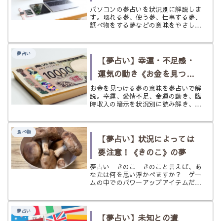
う・仕事するなど状況別に
パソコンの夢占いを状況別に解説しま
す。壊れる夢、使う夢、仕事する夢、
解説
調べ物をする夢などの意味をやさしく
紹介。不安な夢にも前向きなアドバイ
スを添えてわかりやすくまとめまし
た。
夢占い
【夢占い】幸運・不足感・
運気の動き《お金を見つけ
る》の夢
お金を見つける夢の意味を夢占いで解
説。幸運、愛情不足、金運の動き、臨
時収入の暗示を状況別に読み解き、前
向きに活かすヒントまでやさしく紹介
します。
食べ物
【夢占い】状況によっては
要注意！《きのこ》の夢
夢占い きのこ きのこと言えば、あ
なたは何を思い浮かべますか？ ゲー
ムの中でのパワーアップアイテムだっ
たり、身体にいい栄養価のいい食べ物
だったり、独特の風味があって滋味深
い味わいがあるけど、食感やその味が
夢占い
苦手……という人もいるでしょう。
【夢占い】未知との遭