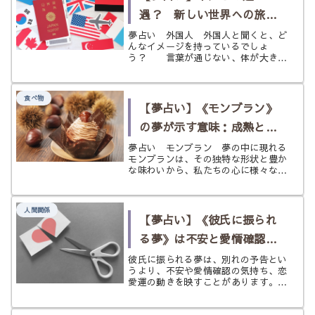
ま...
遇？ 新しい世界への旅立
つチャンス！《外国人》の
夢占い 外国人 外国人と聞くと、ど
んなイメージを持っているでしょ
夢
う？ 言葉が通じない、体が大き
い、コミュケーションが難しそう、美
形が多い、カッコいい、などなど、外
国人への印象はイメージは様々です
食べ物
が、普段関わり合いがない人からすれ
【夢占い】《モンブラン》
ば、得体の...
の夢が示す意味：成熟と落
ち着き、そして新たな可能
夢占い モンブラン 夢の中に現れる
モンブランは、その独特な形状と豊か
性
な味わいから、私たちの心に様々なメ
ッセージを伝えてくれます。 夢占い
においてモンブランは、単なる甘いお
菓子ではなく、あなたの内面的な成
人間関係
長、落ち着いた精神状態、そして未来
【夢占い】《彼氏に振られ
への...
る夢》は不安と愛情確認の
サイン？ 恋愛運と心の揺れ
彼氏に振られる夢は、別れの予告とい
うより、不安や愛情確認の気持ち、恋
を状況別にひもとく
愛運の動きを映すことがあります。泣
く・喧嘩・LINE・浮気・復縁など状
況別に、やわらかくわかりやすく読み