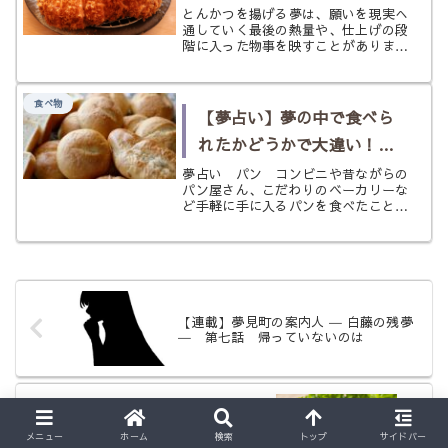
げのサイン？ 勢い・火加
とんかつを揚げる夢は、願いを現実へ
通していく最後の熱量や、仕上げの段
減・現実的な手応えを状況
階に入った物事を映すことがありま
す。上手に揚げる・焦がす・油がはね
別にひもとく
る・火を消すなど状況別にやわらかく
読み解きます。
食べ物
【夢占い】夢の中で食べら
れたかどうかで大違い！
《パン》の夢
夢占い パン コンビニや昔ながらの
パン屋さん、こだわりのベーカリーな
ど手軽に手に入るパンを食べたことが
ないという人はいないだろうし、食生
活に欠かせないものの一つと言えます
よね。 パンに特別なイメージといえ
ば、あなたは何を思い浮かべます
か？ ...
【連載】夢見町の案内人 ― 白藤の残夢
― 第七話 帰っていないのは
【夢占い】《唐揚げ》の夢は努力が実を
結ぶサイン？ 成果・満足感・忙しさを
メニュー
ホーム
検索
トップ
サイドバー