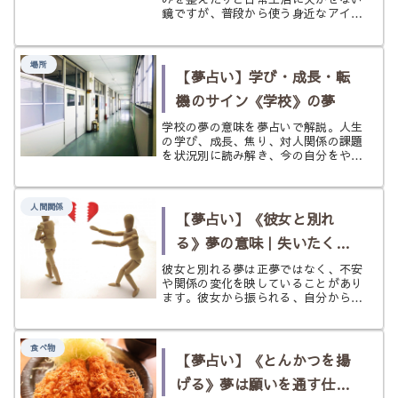
鏡ですが、普段から使う身近なアイテ
ムである一方、自分自身や背後を映し
出すことからホラー映画で効果的に使
われたり、神棚に神鏡として置かれる
場所
こともあったりと、現実世界でも色々
【夢占い】学び・成長・転
な...
機のサイン《学校》の夢
学校の夢の意味を夢占いで解説。人生
の学び、成長、焦り、対人関係の課題
を状況別に読み解き、今の自分をやさ
しく整えるヒントまで紹介します。
人間関係
【夢占い】《彼女と別れ
る》夢の意味｜失いたくな
い気持ちと関係の変化を読
彼女と別れる夢は正夢ではなく、不安
や関係の変化を映していることがあり
み解く
ます。彼女から振られる、自分から別
れる、復縁、浮気、ケンカ別れなどを
状況別にやさしく解説します。
食べ物
【夢占い】《とんかつを揚
げる》夢は願いを通す仕上