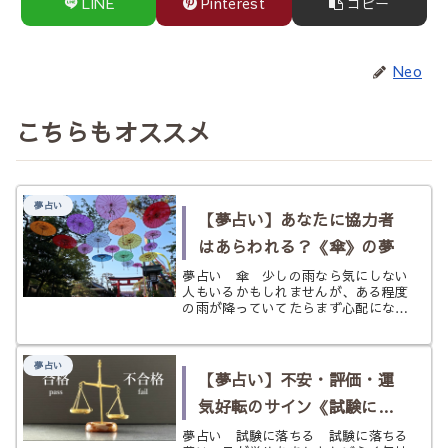
LINE
Pinterest
コピー
Neo
こちらもオススメ
夢占い
【夢占い】あなたに協力者
はあらわれる？《傘》の夢
夢占い 傘 少しの雨なら気にしない
人もいるかもしれませんが、ある程度
の雨が降っていてたらまず心配になる
のが傘の存在。 あなたの体を雨から
守り、濡れて冷やしてしまうことから
守ってくれるアイテムです。 毎日必
夢占い
要というものではありませんが、家に
【夢占い】不安・評価・運
一...
気好転のサイン《試験に落
ちる》の夢
夢占い 試験に落ちる 試験に落ちる