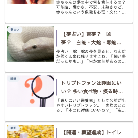
化・象徴からやさしく解説
赤ちゃんは夢の中で何を意味するの？
可能性、豊かさ、不安、未熟さなど、
赤ちゃんという象徴を心理・文化・夢
占いの視点からやさしく読み解きま
す。
夢占い
【夢占い】吉夢？ 凶
夢？ 白蛇・大蛇・毒蛇・
たくさん出る〈蛇〉の夢
夢占い 蛇 蛇の夢を見ると、なんだ
か強く印象に残りますよね。「怖い夢
だったかも…」「何か意味があるのか
な？」と気になって調べたくなる方も
多いと思います。 夢占いで蛇は、生
命力、幸運、金運、再生、成長を象徴
睡眠
する一方で、危険、脅威、対人トラブ
トリプトファンは睡眠にい
ル...
い？ 多い食べ物・摂る時
間・相性の良い栄養素をや
「眠りにいい栄養素」として名前が出
やすいトリプトファン。 実際のとこ
さしく解説
ろ、「本当に睡眠にいいの？」「夜に
食べればいいの？」「サプリじゃなく
ても大丈夫？」と気になる方も多いと
思います。 トリプトファンは、体の
雑記
中でセロトニンやメラトニンを作る材
【開運・願望達成】トイレ
料...