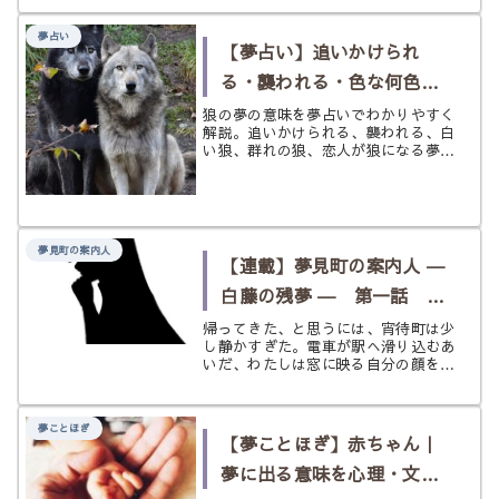
に、風の奥に、乾いた火の匂いだけが
薄く混じっていた。線香とも違う。焚
夢占い
き火とも少し違う。もっと遠くて、も
【夢占い】追いかけられ
っ...
る・襲われる・色な何色だ
ったか、覚えている？
狼の夢の意味を夢占いでわかりやすく
解説。追いかけられる、襲われる、白
〈狼〉の夢
い狼、群れの狼、恋人が狼になる夢な
どを状況別に紹介。ネガティブな夢へ
の前向きなアドバイスと、吉夢のとき
に運を活かす行動のヒントもまとめま
した。
夢見町の案内人
【連載】夢見町の案内人 ―
白藤の残夢 ― 第一話 宵
待駅の黒猫
帰ってきた、と思うには、宵待町は少
し静かすぎた。電車が駅へ滑り込むあ
いだ、わたしは窓に映る自分の顔をぼ
んやり見ていた。東京を出る朝には、
もう少し肩の力が抜けるのかと思って
いた。けれど実際はそんなこともな
夢ことほぎ
く、スマホの通知を開く気にもなれな
【夢ことほぎ】赤ちゃん｜
いま...
夢に出る意味を心理・文