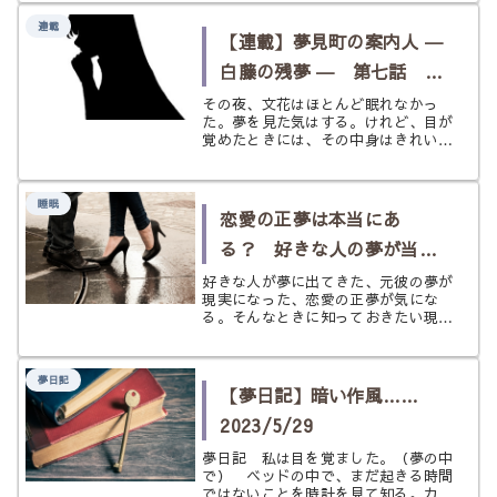
連載
【連載】夢見町の案内人 ―
白藤の残夢 ― 第七話 帰
っていないのは
その夜、文花はほとんど眠れなかっ
た。夢を見た気はする。けれど、目が
覚めたときには、その中身はきれいに
流れ去っていた。ただ、家の近くの細
い路地を、誰かのあとから歩いていた
ような感覚だけが残っている。橋では
睡眠
なかった。白い影も、声も、夢の中に
恋愛の正夢は本当にあ
はな...
る？ 好きな人の夢が当た
る理由と意味を考える
好きな人が夢に出てきた、元彼の夢が
現実になった、恋愛の正夢が気にな
る。そんなときに知っておきたい現実
的な理由とスピリチュアルな意味、開
運につなげる恋愛との向き合い方をや
さしく解説します。
夢日記
【夢日記】暗い作風……
2023/5/29
夢日記 私は目を覚ました。（夢の中
で） ベッドの中で、まだ起きる時間
ではないことを時計を見て知る。カー