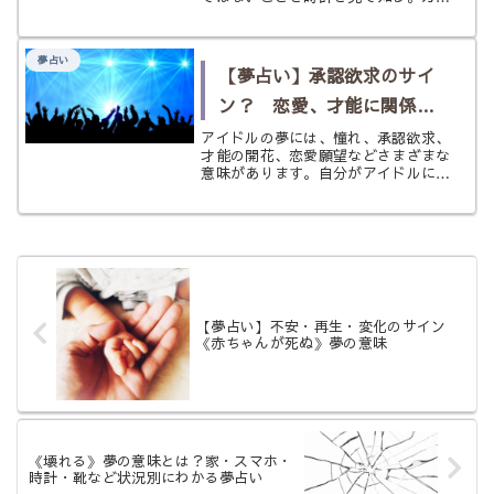
テンの閉まった周囲は暗く、何だか空
気も湿っぽく感じる。もしかしたら、
今日は雨かもしれなかった。 もう少
夢占い
しこのまま横になっていることができ
【夢占い】承認欲求のサイ
る...
ン？ 恋愛、才能に関係し
てる？ 〈アイドル〉の夢
アイドルの夢には、憧れ、承認欲求、
才能の開花、恋愛願望などさまざまな
意味があります。自分がアイドルにな
る夢、推しと会う夢、付き合う夢、ラ
イブを見る夢まで、状況別に夢占いの
意味をやさしく解説します。
【夢占い】不安・再生・変化のサイン
《赤ちゃんが死ぬ》夢の意味
《壊れる》夢の意味とは？家・スマホ・
時計・靴など状況別にわかる夢占い