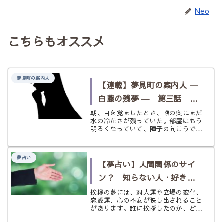
Neo
こちらもオススメ
夢見町の案内人
【連載】夢見町の案内人 ―
白藤の残夢 ― 第三話 水
鏡橋の夢
朝、目を覚ましたとき、喉の奥にまだ
水の冷たさが残っていた。部屋はもう
明るくなっていて、障子の向こうでは
鳥の声までしているのに、わたしの中
だけが薄い水底に沈んだままみたいだ
った。夢の景色ははっきり思い出せな
夢占い
い。ただ、古い橋の欄干と、黒い水の
【夢占い】人間関係のサイ
ゆ...
ン？ 知らない人・好きな
人・無視する〈挨拶〉の夢
挨拶の夢には、対人運や立場の変化、
恋愛運、心の不安が映し出されること
があります。誰に挨拶したのか、どん
な気持ちだったのかによって意味はさ