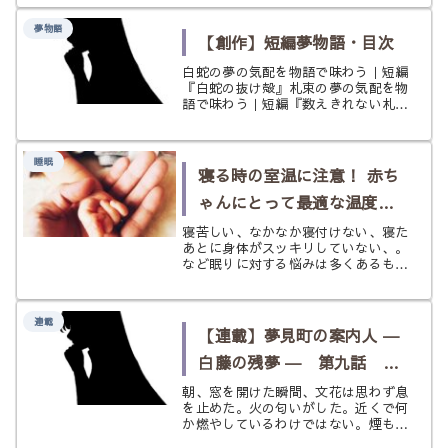
まざま。挨拶する夢・される夢・無視
する夢などをわかりやすく解説しま
夢物語
す。
【創作】短編夢物語・目次
白蛇の夢の気配を物語で味わう｜短編
『白蛇の抜け殻』札束の夢の気配を物
語で味わう｜短編『数えきれない札
束』札束の夢の気配を物語で味わう｜
短編『夜明けの札束』正夢の気配を物
語で味わう｜短編『朝焼けのホーム』
睡眠
パンの夢の気配を物語で味わう｜短編
寝る時の室温に注意！ 赤ち
『ふ...
ゃんにとって最適な温度
は？
寝苦しい、なかなか寝付けない、寝た
あとに身体がスッキリしていない、。
など眠りに対する悩みは多くあるもの
です。 これは何も大人ばかりの問題
ではありません。一日の内で多くを寝
て過ごしている赤ちゃんにとっても重
連載
要なことなのです。 もし、あなたの
【連載】夢見町の案内人 ―
お...
白藤の残夢 ― 第九話 夏
の火の匂い
朝、窓を開けた瞬間、文花は思わず息
を止めた。火の匂いがした。近くで何
か燃やしているわけではない。煙も見
えないし、空も澄んでいる。それなの