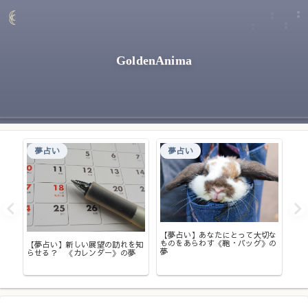
GoldenAnima
夢占い
夢占い
【夢占い】あなたにとって大切な
【
ものをあらわす《鞄・バッグ》の
金
はラ
【夢占い】新しい展望の訪れを知
夢
は？
らせる？ 《カレンダー》の夢