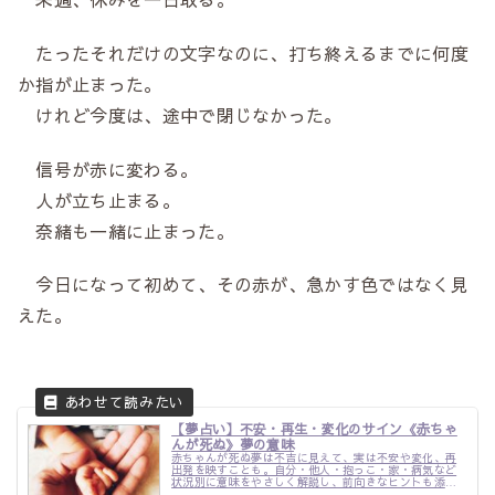
たったそれだけの文字なのに、打ち終えるまでに何度
か指が止まった。
けれど今度は、途中で閉じなかった。
信号が赤に変わる。
人が立ち止まる。
奈緒も一緒に止まった。
今日になって初めて、その赤が、急かす色ではなく見
えた。
【夢占い】不安・再生・変化のサイン《赤ちゃ
んが死ぬ》夢の意味
赤ちゃんが死ぬ夢は不吉に見えて、実は不安や変化、再
出発を映すことも。自分・他人・抱っこ・家・病気など
状況別に意味をやさしく解説し、前向きなヒントも添え
て紹介します。