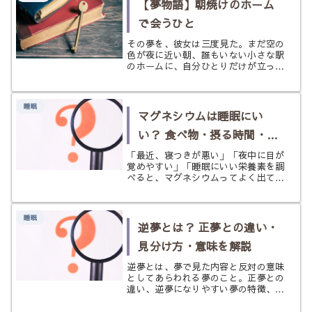
【夢物語】朝焼けのホーム
て...
で会うひと
その夢を、彼女は三度見た。まだ空の
色が夜に近い朝、誰もいない小さな駅
のホームに、自分ひとりだけが立って
いる。白い息が、薄青い空気のなかへ
ほどけるたび、遠くの線路がかすかに
光って見えた。左手には、古い木のベ
睡眠
ンチ。右手には、白い自動販売機。そ
マグネシウムは睡眠にい
し...
い？ 食べ物・摂る時間・向
いている人を解説
「最近、寝つきが悪い」「夜中に目が
覚めやすい」「睡眠にいい栄養素を調
べると、マグネシウムってよく出てく
る」 日本人はマグネシウムが不足し
ている……そんな言葉を耳にすること
もあります。 マグネシウムは、体
睡眠
の中で筋肉や神経の働き、エネルギー
逆夢とは？ 正夢との違い・
代...
見分け方・意味を解説
逆夢とは、夢で見た内容と反対の意味
としてあらわれる夢のこと。正夢との
違い、逆夢になりやすい夢の特徴、見
分け方、見た後の受け取り方まで、や
さしく丁寧に解説します。