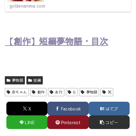
goldenanima.com
【創作】短編夢物語・目次
夢物語
短編
赤ちゃん
創作
あ行
G
夢物語
死
X
Facebook
はてブ
LINE
Pinterest
コピー