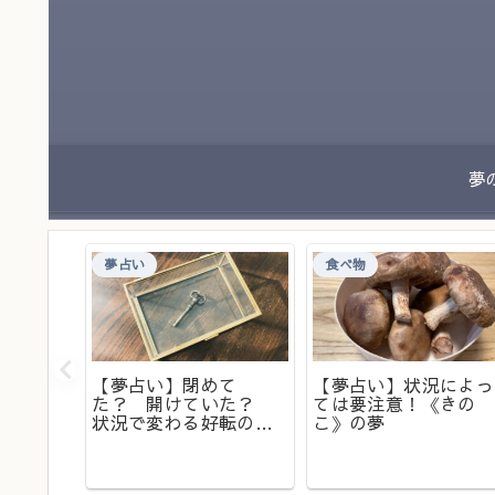
夢占い
食べ物
【夢占い】閉めて
【夢占い】状況によっ
た？ 開けていた？
ては要注意！《きの
が入っ
状況で変わる好転の兆
こ》の夢
が出てい
し。夢の中での《鍵》
の意味とは？