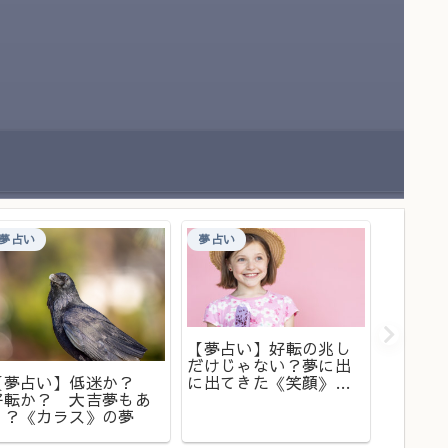
夢占い
夢占い
食べ物
【夢占い】好転の兆し
だけじゃない？夢に出
【夢占
【夢占い】低迷か？
に出てきた《笑顔》の
上手く
好転か？ 大吉夢もあ
意味は？
示して
り？《カラス》の夢
イル》